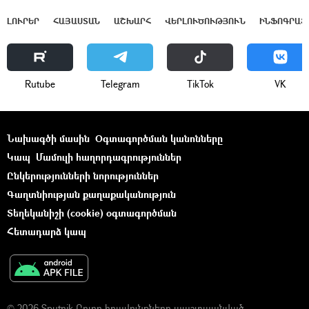
ԼՈՒՐԵՐ
ՀԱՅԱՍՏԱՆ
ԱՇԽԱՐՀ
ՎԵՐԼՈՒԾՈՒԹՅՈՒՆ
ԻՆՖՈԳՐԱՖ
Rutube
Telegram
ТikТоk
VK
Նախագծի մասին
Օգտագործման կանոնները
Կապ
Մամուլի հաղորդագրություններ
Ընկերությունների նորություններ
Գաղտնիության քաղաքականություն
Տեղեկանիշի (cookie) օգտագործման
Հետադարձ կապ
© 2026 Sputnik Բոլոր իրավունքները պաշտպանված