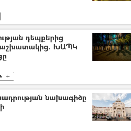
ւթյան դեպքերից
ԼՄ աշխատակից. ԽԱՊԿ
ցը
ւն
ադրության նախագիծը
ի