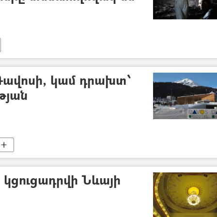
Դավոսի, կամ դրախտ՝
թյան
 կցուցադրվի Նևայի