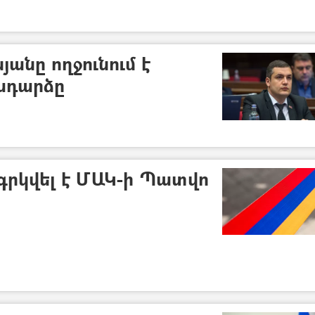
անը ողջունում է
ադարձը
րկվել է ՄԱԿ-ի Պատվո