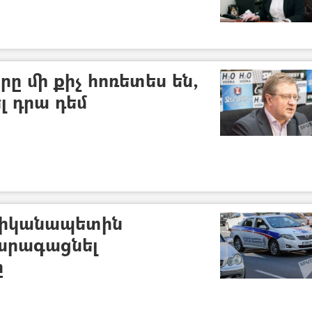
ը մի քիչ հոռետես են,
 դրա դեմ
իկանապետին
 արագացնել
ը