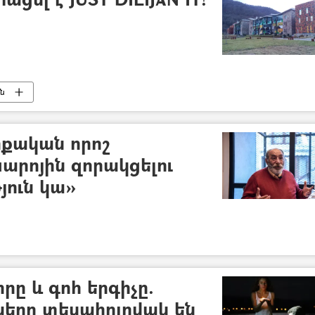
ւն
րքական որոշ
արոյին զորակցելու
ուն կա»
ը և գոհ երգիչը.
իները տեսահոլովակ են