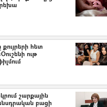
երեխա
 քույրերի հետ
Օուշենի ութ
ֆիլմում
կրում շարքային
ենսդրական բացի