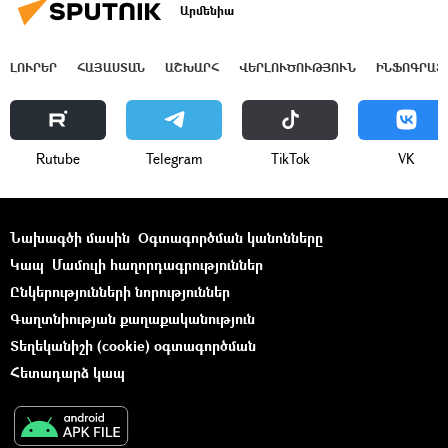
Արմենիա
ԼՈՒՐԵՐ
ՀԱՅԱՍՏԱՆ
ԱՇԽԱՐՀ
ՎԵՐԼՈՒԾՈՒԹՅՈՒՆ
ԻՆՖՈԳՐԱՖ
Rutube
Telegram
ТikТоk
VK
Նախագծի մասին
Օգտագործման կանոնները
Կապ
Մամուլի հաղորդագրություններ
Ընկերությունների նորություններ
Գաղտնիության քաղաքականություն
Տեղեկանիշի (cookie) օգտագործման
Հետադարձ կապ