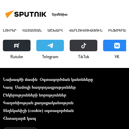
Արմենիա
ԼՈՒՐԵՐ
ՀԱՅԱՍՏԱՆ
ԱՇԽԱՐՀ
ՎԵՐԼՈՒԾՈՒԹՅՈՒՆ
ԻՆՖՈԳՐԱՖ
Rutube
Telegram
ТikТоk
VK
Նախագծի մասին
Օգտագործման կանոնները
Կապ
Մամուլի հաղորդագրություններ
Ընկերությունների նորություններ
Գաղտնիության քաղաքականություն
Տեղեկանիշի (cookie) օգտագործման
Հետադարձ կապ