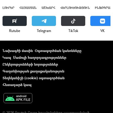
ԼՈՒՐԵՐ
ՀԱՅԱՍՏԱՆ
ԱՇԽԱՐՀ
ՎԵՐԼՈՒԾՈՒԹՅՈՒՆ
ԻՆՖՈԳՐԱՖ
Rutube
Telegram
ТikТоk
VK
Նախագծի մասին
Օգտագործման կանոնները
Կապ
Մամուլի հաղորդագրություններ
Ընկերությունների նորություններ
Գաղտնիության քաղաքականություն
Տեղեկանիշի (cookie) օգտագործման
Հետադարձ կապ
© 2026 Sputnik Բոլոր իրավունքները պաշտպանված