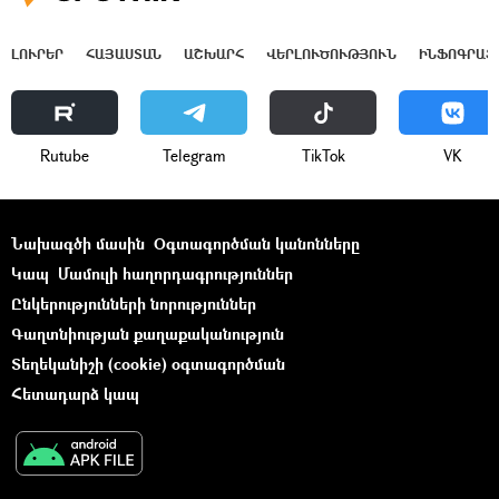
ԼՈՒՐԵՐ
ՀԱՅԱՍՏԱՆ
ԱՇԽԱՐՀ
ՎԵՐԼՈՒԾՈՒԹՅՈՒՆ
ԻՆՖՈԳՐԱՖ
Rutube
Telegram
ТikТоk
VK
Նախագծի մասին
Օգտագործման կանոնները
Կապ
Մամուլի հաղորդագրություններ
Ընկերությունների նորություններ
Գաղտնիության քաղաքականություն
Տեղեկանիշի (cookie) օգտագործման
Հետադարձ կապ