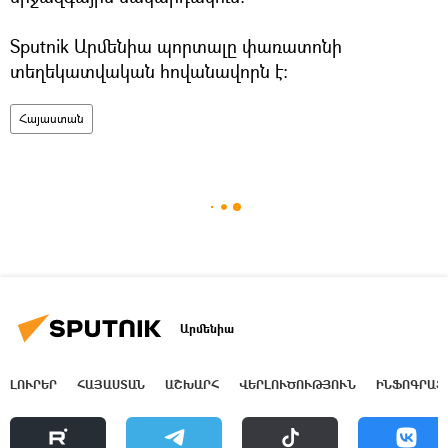
Sputnik Արմենիա պորտալը փառատոնի
տեղեկատվական հովանավորն է։
Հայաստան
Արմենիա
ԼՈՒՐԵՐ
ՀԱՅԱՍՏԱՆ
ԱՇԽԱՐՀ
ՎԵՐԼՈՒԾՈՒԹՅՈՒՆ
ԻՆՖՈԳՐԱՖ