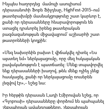
Ինչպես հաղորդեց մամուլի ասուլիսում
դերասանուհի Ֆոբե Ֆիլդեսը, HighFest-2015–ում
թատերախմբի մասնակցությունը շատ կարևոր է,
քանի որ դերասանները հնարավորություն են
ստացել դրսևորել իրենց թատերական
բազմազանության միջավայրում` աշխարհի շատ
թատրոնների կողքին։
«Մեզ նախօրեին բախտ է վիճակվել դիտել «Ես
այստեղ եմ» ներկայացումը, որը մեզ հսկայական
բավականություն է պատճառել։ Մենք տպավորվել
ենք դերասանների խաղով, թեև մենք ոչինչ չենք
հասկացել, քանի որ ներկայացումը ռուսերեն
լեզվով էր»,– նշեց նա։
Իր հերթին դերասան Լադի Էմիրուվան նշեց, որ
«Գլոբուսի» դերասանները փորձում են պահպանել
շեքսպիրյան ավանդույթները, շեքսպիրյան