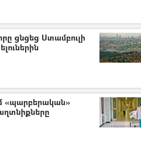
րը ցնցեց Ստամբուլի
ելուներին
մ «պարբերական»
գաղտնիքները