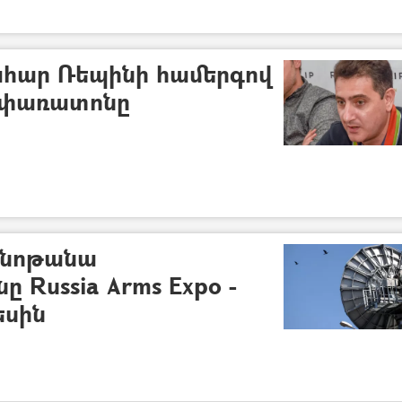
ահար Ռեպինի համերգով
 փառատոնը
անոթանա
 Russia Arms Expo -
եսին