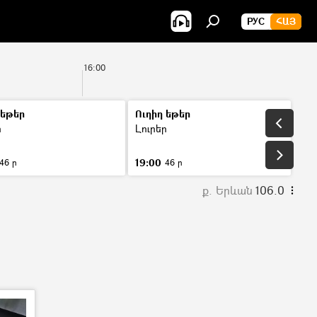
РУС
ՀԱՅ
16:00
17:00
 եթեր
Ուղիղ եթեր
ր
Լուրեր
19:00
46 ր
46 ր
ք. Երևան
106.0