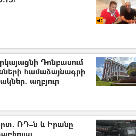
րկայացնի Դոնբասում
նների համաձայնագրի
ակներ. աղբյուր
րտ. ՌԴ–ն և Իրանը
րաբերյալ