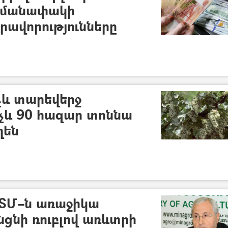
հմանափակի
ավորությունները
չև տարեվերջ
չև 90 հազար տոննա
ղեն
ՏՄ–ն առաջիկա
նցնի ռուբլով առևտրի