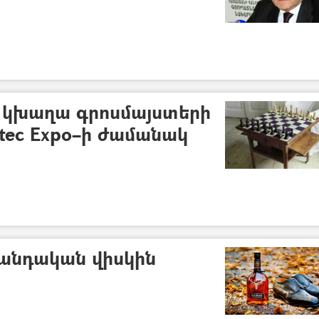
 կխաղա գրոսմայստերի
itec Expo–ի ժամանակ
լանդական վիսկին