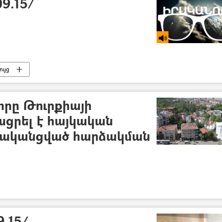
9.15/
ւյց
րը Թուրքիայի
ացրել է հայկական
րականցված հարձակման
.15/