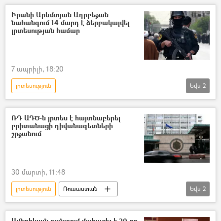
Իսրայել
մահապատիժ
ԱՄՆ
Տեսանյութեր
տեսանյութ
Իրանի Արևմտյան Ադրբեջան
նահանգում 14 մարդ է ձերբակալվել
միջուկային ծրագիր
լրտես
լրտեսության համար
7 ապրիլի, 18:20
լրտեսություն
Եվս
2
Իրանի Իսլամական Հանրապետություն
Ձերբակալություն
ՌԴ ԱԴԾ-ն լրտես է հայտնաբերել
բրիտանացի դիվանագետների
շրջանում
30 մարտի, 11:48
լրտեսություն
Ռուսաստան
Եվս
2
Մեծ Բրիտանիա
լրտես
Ամերիկյան բանտում մահացել է 20-րդ