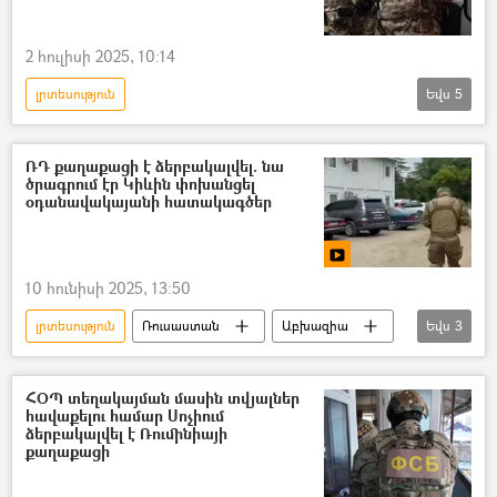
2 հուլիսի 2025, 10:14
լրտեսություն
Եվս
5
Դոնբասի պաշտպանություն. ՌԴ–ի ռազմական հատուկ գործողությունը Ուկրաինայում
Անվտանգության դաշնային ծառայություն (ԱԴԾ)
ՌԴ քաղաքացի է ձերբակալվել. նա
ծրագրում էր Կիևին փոխանցել
լրտես
Հատուկ ռազմական գործողություն
օդանավակայանի հատակագծեր
ռազմական հատուկ գործողություն
10 հունիսի 2025, 13:50
լրտեսություն
Ռուսաստան
Աբխազիա
Եվս
3
օդանավակայան
Անվտանգության դաշնային ծառայություն (ԱԴԾ)
ՀՕՊ տեղակայման մասին տվյալներ
հավաքելու համար Սոչիում
Ուկրաինա
ձերբակալվել է Ռումինիայի
քաղաքացի