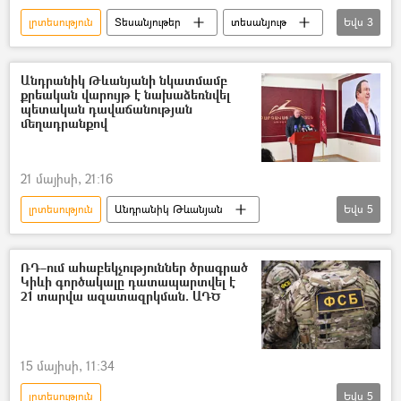
լրտեսություն
Տեսանյութեր
տեսանյութ
Եվս
3
Անվտանգության դաշնային ծառայություն (ԱԴԾ)
լրտես
Պետական դավաճանություն
Անդրանիկ Թևանյանի նկատմամբ
քրեական վարույթ է նախաձեռնվել
պետական դավաճանության
մեղադրանքով
21 մայիսի, 21:16
լրտեսություն
Անդրանիկ Թևանյան
Եվս
5
լրտես
Գործակալ
ՀՀ քննչական կոմիտե
քարոզարշավ
ՌԴ–ում ահաբեկչություններ ծրագրած
Կիևի գործակալը դատապարտվել է
Ընտրություններ
21 տարվա ազատազրկման. ԱԴԾ
Ազգային ժողովի ընտրություններ
15 մայիսի, 11:34
լրտեսություն
Եվս
5