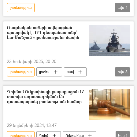
լրտեսություն
Եվս
4
Անվտանգության դաշնային ծառայություն (ԱԴԾ)
Մեծ Բրիտանիա
լրտես
Ռազմական ուժերի ավելացման
պատրվակ է. ՌԴ դեսպանատունը`
Ռուսաստան
Լա-Մանշում «լրտեսության» մասին
23 հունվարի 2025, 20:20
լրտեսություն
լրտես
նավ
Եվս
3
Ռուսաստան
Մեծ Բրիտանիա
Լոնդոն
Ղրիմում Ուկրաինայի քաղաքացուն 17
տարվա ազատազրկման են
դատապարտել լրտեսության համար
29 նոյեմբերի 2024, 13:47
լրտեսություն
Ղրիմ
Ուկրաինա
Եվս
1