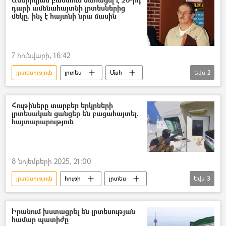
դարի ամենահայտնի լրտեսներից
մեկը. ինչ է հայտնի նրա մասին
7 հունվարի, 16:42
լրտեսություն
լրտես
Մահ
Եվս
2
ԽՍՀՄ
ԱՄՆ
Օլդրիչ Էյմս
Հութիները տարբեր երկրների
լրտեսական ցանցեր են բացահայտել.
հայտարարություն
8 նոյեմբերի 2025, 21:00
լրտեսություն
հութի
լրտես
Եվս
3
Սաուդյան Արաբիա
Եմեն
Իսրայել
Իրանում խստացրել են լրտեսության
համար պատիժը