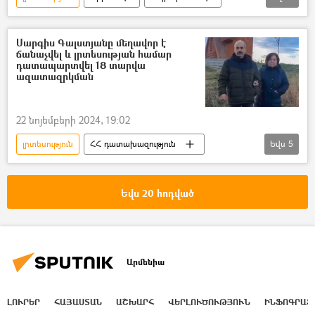
Դատարան
Սարգիս Գալստյանը մեղավոր է
ճանաչվել և լրտեսության համար
դատապարտվել 18 տարվա
ազատազրկման
22 նոյեմբերի 2024, 19:02
լրտեսություն
ՀՀ դատախազություն
Եվս
5
Սարգիս Գալստյան
լրտես
Ադրբեջան
հայ-ադրբեջանական
Եվս 20 հոդված
Մեղադրանք
Արմենիա
ԼՈՒՐԵՐ
ՀԱՅԱՍՏԱՆ
ԱՇԽԱՐՀ
ՎԵՐԼՈՒԾՈՒԹՅՈՒՆ
ԻՆՖՈԳՐԱՖ