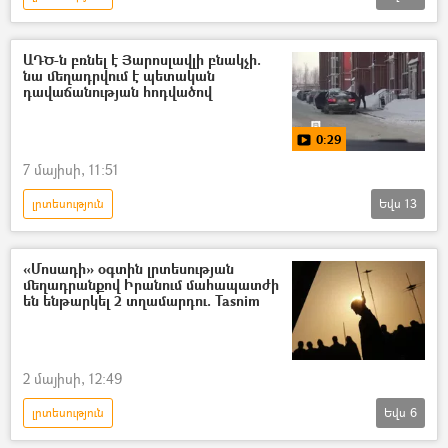
Անվտանգության դաշնային ծառայություն (ԱԴԾ)
լրտես
Ռուսաստան
Ուկրաինա
ԱԴԾ-ն բռնել է Յարոսլավլի բնակչի.
նա մեղադրվում է պետական
Կիև
դավաճանության հոդվածով
0:29
7 մայիսի, 11:51
լրտեսություն
Եվս
13
Դոնբասի պաշտպանություն. ՌԴ–ի ռազմական հատուկ գործողությունը Ուկրաինայում
Անվտանգության դաշնային ծառայություն (ԱԴԾ)
«Մոսադի» օգտին լրտեսության
մեղադրանքով Իրանում մահապատժի
Յարոսլավ Մոսկալիկ
տղամարդ
են ենթարկել 2 տղամարդու. Tasnim
լրտես
կալանք
Պետական դավաճանություն
Ուկրաինա
2 մայիսի, 12:49
Ռուսաստան
լրտեսություն
Եվս
6
ռազմական հատուկ գործողություն
Իրանի Իսլամական Հանրապետություն
Հատուկ ռազմական գործողություն