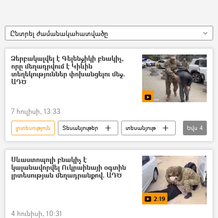
Ընտրել ժամանակահատվածը
Ձերբակալվել է Գելենջիկի բնակիչ,
որը մեղադրվում է Կիևին
տեղեկություններ փոխանցելու մեջ.
ԱԴԾ
7 հուլիսի, 13:33
լրտեսություն
Տեսանյութեր
տեսանյութ
Եվս
4
Գելենջիկ
Անվտանգության դաշնային ծառայություն (ԱԴԾ)
Սևաստոպոլի բնակիչ է
կալանավորվել Ուկրաինայի օգտին
լրտես
Կիև
լրտեսության մեղադրանքով. ԱԴԾ
2:19
4 հունիսի, 10:31