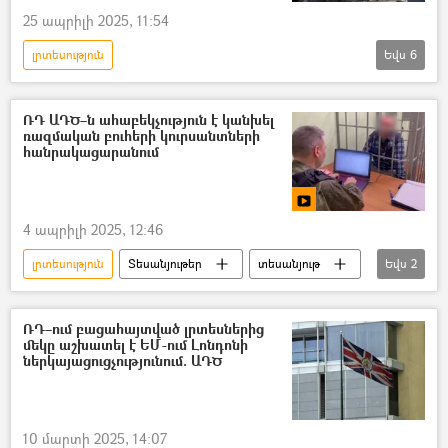
25 ապրիլի 2025, 11:54
լրտեսություն
Եվս
6
Անվտանգության դաշնային ծառայություն (ԱԴԾ)
լրտես
Ռումինիա
Ուկրաինա
ՌԴ ԱԴԾ–ն ահաբեկչություն է կանխել
ռազմական բուհերի կուրսանտների
Ռուսաստան
հանրակացարանում
Հակաօդային պաշտպանություն (ՀՕՊ)
4 ապրիլի 2025, 12:46
լրտեսություն
Տեսանյութեր
տեսանյութ
Եվս
2
Անվտանգության դաշնային ծառայություն (ԱԴԾ)
լրտես
ՌԴ–ում բացահայտված լրտեսներից
մեկը աշխատել է ԵՄ-ում Լոնդոնի
ներկայացուցչությունում. ԱԴԾ
10 մարտի 2025, 14:07