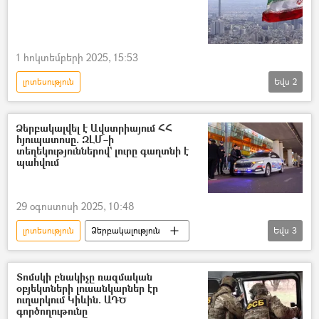
1 հոկտեմբերի 2025, 15:53
լրտեսություն
Եվս
2
Իրանի Իսլամական Հանրապետություն
լրտես
Ձերբակալվել է Ավստրիայում ՀՀ
հյուպատոսը. ԶԼՄ–ի
տեղեկություններով` լուրը գաղտնի է
պահվում
29 օգոստոսի 2025, 10:48
լրտեսություն
Ձերբակալություն
Եվս
3
Դիվանագետ
ՀՀ Արտաքին գործերի նախարարություն. ԱԳՆ
Տոմսկի բնակիչը ռազմական
օբյեկտների լուսանկարներ էր
Ադրբեջան
ուղարկում Կիևին. ԱԴԾ
գործողութունը