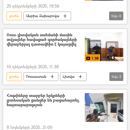
25 դեկտեմբերի 2025, 19:56
լրտես
Մարիա Զախարովա
Եվս
4
Տեսանյութեր
տեսանյութ
Գործակալ
Ռուսաստան
Ռուս–լիտվական սահմանի մասին
տվյալներ հավաքած գործակալների
Հայաստան
վերաբերյալ դատավճիռ է կայացվել
1:38
10 դեկտեմբերի 2025, 11:38
լրտես
Ռուսաստան
Լիտվա
Եվս
2
Անվտանգության դաշնային ծառայություն (ԱԴԾ)
Սահման
Հութիները տարբեր երկրների
լրտեսական ցանցեր են բացահայտել.
հայտարարություն
8 նոյեմբերի 2025, 21:00