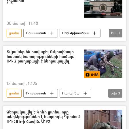
շրջանում
30 մարտի, 11:48
լրտես
Ռուսաստան
Մեծ Բրիտանիա
Եվս
1
լրտեսություն
Տվյալներ են հավաքել Ուկրաինայի
հատուկ ծառայությունների համար.
ՌԴ 2 քաղաքացի է ձերբակալվել
0:58
13 մարտի, 12:25
լրտես
Ռուսաստան
Ուկրաինա
Եվս
3
Ձերբակալություն
տեսանյութ
Տեսանյութեր
Ձերբակալվել է Կիևի լրտես, որը
տեղեկություններ է հաղորդել Ղրիմում
ՌԴ ԶՈւ-ի մասին. ԱԴԾ