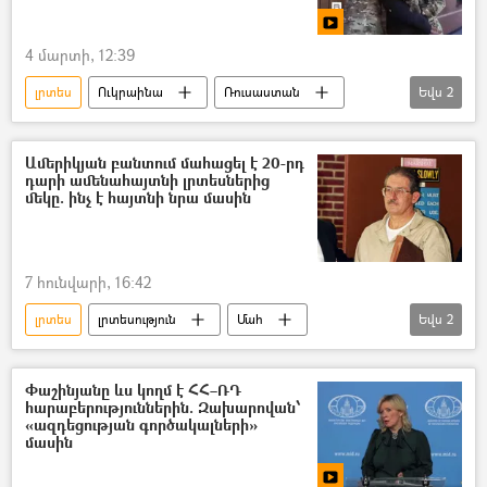
4 մարտի, 12:39
լրտես
Ուկրաինա
Ռուսաստան
Եվս
2
Անվտանգության դաշնային ծառայություն (ԱԴԾ)
Պատերազմ
Ամերիկյան բանտում մահացել է 20-րդ
դարի ամենահայտնի լրտեսներից
մեկը. ինչ է հայտնի նրա մասին
7 հունվարի, 16:42
լրտես
լրտեսություն
Մահ
Եվս
2
ԽՍՀՄ
ԱՄՆ
Օլդրիչ Էյմս
Փաշինյանը ևս կողմ է ՀՀ–ՌԴ
հարաբերություններին. Զախարովան՝
«ազդեցության գործակալների»
մասին