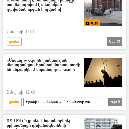
նա մեղադրվում է պետական
Գործակալ
Ղրիմ
դավաճանության հոդվածով
0:29
7 մայիսի, 11:51
լրտես
Եվս
13
Դոնբասի պաշտպանություն. ՌԴ–ի ռազմական հատուկ գործողությունը Ուկրաինայում
Անվտանգության դաշնային ծառայություն (ԱԴԾ)
«Մոսադի» օգտին լրտեսության
մեղադրանքով Իրանում մահապատժի
Յարոսլավ Մոսկալիկ
տղամարդ
են ենթարկել 2 տղամարդու. Tasnim
լրտեսություն
կալանք
Պետական դավաճանություն
Ուկրաինա
2 մայիսի, 12:49
Ռուսաստան
լրտես
Իրանի Իսլամական Հանրապետություն
Եվս
5
ռազմական հատուկ գործողություն
Իսրայել
մահապատիժ
ԱՄՆ
Հատուկ ռազմական գործողություն
միջուկային ծրագիր
լրտեսություն
Տեսանյութեր
տեսանյութ
ՌԴ ԱԴԾ-ն լրտես է հայտնաբերել
բրիտանացի դիվանագետների