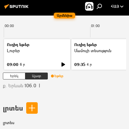
ՀԱՅ
Արմենիա
00:00
01:00
Ուղիղ եթեր
Ուղիղ եթեր
Լուրեր
Մամուլի տեսություն
09:00
09:35
6 ր
4 ր
Երեկ
Այսօր
Եթեր
ք. Երևան
106.0
լրտես
լրտես