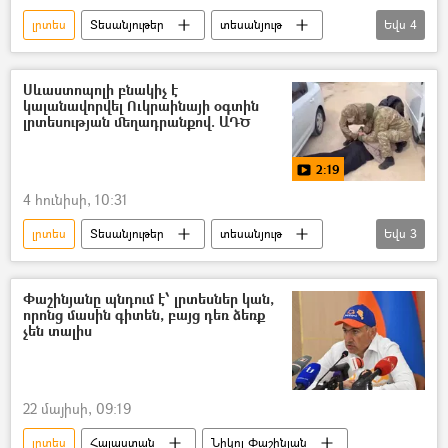
լրտես
Տեսանյութեր
տեսանյութ
Եվս
4
Գելենջիկ
Անվտանգության դաշնային ծառայություն (ԱԴԾ)
Սևաստոպոլի բնակիչ է
կալանավորվել Ուկրաինայի օգտին
լրտեսություն
Կիև
լրտեսության մեղադրանքով. ԱԴԾ
2:19
4 հունիսի, 10:31
լրտես
Տեսանյութեր
տեսանյութ
Եվս
3
Անվտանգության դաշնային ծառայություն (ԱԴԾ)
լրտեսություն
Պետական դավաճանություն
Փաշինյանը պնդում է՝ լրտեսներ կան,
որոնց մասին գիտեն, բայց դեռ ձեռք
չեն տալիս
22 մայիսի, 09:19
լրտես
Հայաստան
Նիկոլ Փաշինյան