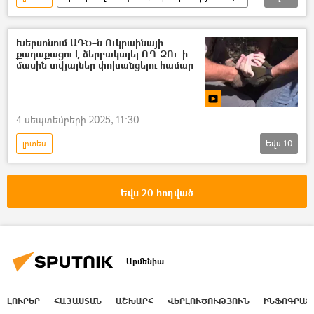
մահապատիժ
Իսրայել
Խերսոնում ԱԴԾ–ն Ուկրաինայի
քաղաքացու է ձերբակալել ՌԴ ԶՈւ–ի
մասին տվյալներ փոխանցելու համար
4 սեպտեմբերի 2025, 11:30
լրտես
Եվս
10
Դոնբասի պաշտպանություն. ՌԴ–ի ռազմական հատուկ գործողությունը Ուկրաինայում
Անվտանգության դաշնային ծառայություն (ԱԴԾ)
Եվս 20 հոդված
Խերսոն
Տեսանյութեր
տեսանյութ
Գործակալ
Ուկրաինա
Ռուսաստան
Արմենիա
Հատուկ ռազմական գործողություն
ռազմական հատուկ գործողություն
ԼՈՒՐԵՐ
ՀԱՅԱՍՏԱՆ
ԱՇԽԱՐՀ
ՎԵՐԼՈՒԾՈՒԹՅՈՒՆ
ԻՆՖՈԳՐԱՖ