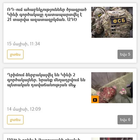
ՀՀ քննչական կոմիտե
քարոզարշավ
ՌԴ–ում ահաբեկչություններ ծրագրած
Կիևի գործակալը դատապարտվել է
Ընտրություններ
21 տարվա ազատազրկման. ԱԴԾ
Ազգային ժողովի ընտրություններ
15 մայիսի, 11:34
լրտես
Եվս
5
Անվտանգության դաշնային ծառայություն (ԱԴԾ)
լրտեսություն
Ռուսաստան
Ղրիմում ձերբակալվել են Կիևի 2
գործակալներ. նրանք մեղադրվում են
Ուկրաինա
Կիև
պետական դավաճանության մեջ
14 մայիսի, 12:09
լրտես
Եվս
6
Անվտանգության դաշնային ծառայություն (ԱԴԾ)
Տեսանյութեր
տեսանյութ
Կիև
ԱԴԾ-ն բռնել է Յարոսլավլի բնակչի.