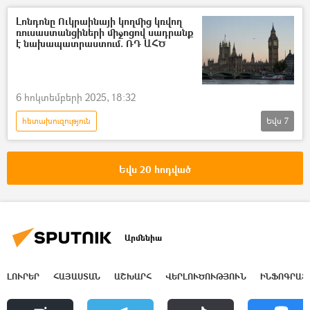
Հայաստան
սահմանապահ
Լոնդոնը Ուկրաինայի կողմից կռվող
ռուսաստանցիների միջոցով սադրանք
Արտաքին հետախուզության ծառայություն
է նախապատրաստում. ՌԴ ԱՀԾ
6 հոկտեմբերի 2025, 18:32
հետախուզություն
Եվս
7
Դոնբասի պաշտպանություն. ՌԴ–ի ռազմական հատուկ գործողությունը Ուկրաինայում
Ուկրաինա
Ռուսաստան
Եվս 20 հոդված
Պատերազմ
սադրանք
Մեծ Բրիտանիա
Լոնդոն
Արմենիա
ԼՈՒՐԵՐ
ՀԱՅԱՍՏԱՆ
ԱՇԽԱՐՀ
ՎԵՐԼՈՒԾՈՒԹՅՈՒՆ
ԻՆՖՈԳՐԱՖ