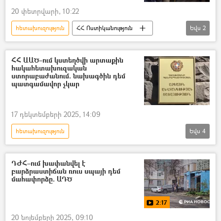
20 փետրվարի, 10:22
հետախուզություն
ՀՀ Ոստիկանություն
Եվս
2
Արմավիրի մարզ
ՀՀ քննչական կոմիտե
ՀՀ ԱԱԾ–ում կստեղծվի արտաքին
հակահետախուզական
ստորաբաժանում. նախագծին դեմ
պատգամավոր չկար
17 դեկտեմբերի 2025, 14:09
հետախուզություն
Եվս
4
ՀՀ ազգային անվտանգության ծառայություն. ԱԱԾ
Արտաքին հետախուզության ծառայություն
ԴԺՀ–ում խափանվել է
բարձրաստիճան ռուս սպայի դեմ
ԱԺ (Ազգային ժողով)
Օրենք
մահափորձը. ԱԴԾ
2:17
20 նոյեմբերի 2025, 09:10