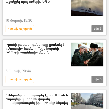
աջակցել որոշ ուժերի. ՆԳՆ
10 մարտի, 15:30
հետախուզություն
Եվս
6
Ներքին գործերի նախարարություն (ՆԳՆ)
ՀՀ քննչական կոմիտե
Իրանի բանակի գեներալը լրտեսել է
«Մոսադի» համար. ի՞նչ է հայտնի
Արտաքին հետախուզության ծառայություն
ԻՀՊԿ-ի «առնետի» մասին
Ընտրություններ
Ազգային ժողովի ընտրություններ
5 մարտի, 20:44
Հայաստան
հետախուզություն
Եվս
6
Իրանի Իսլամական Հանրապետություն
դավաճանություն
Այաթոլլա Ալի Խամենեի
Թեհրանը հայտարարել է, որ ԱՄՆ-ն և
Իսրայելը կարող են փորձել
գեներալ
Իսրայել
Մոսադ
ապակայունացնել իրավիճակը ներսից