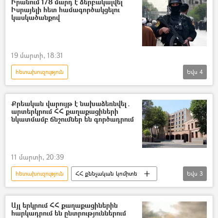
Իրանում 178 մարդ է ձերբակալվել
Իսրայելի հետ համագործակցելու
կասկածանքով
19 մարտի, 18:31
հետախուզություն
Եվս
4
Իրանի Իսլամական Հանրապետություն
Ձերբակալություն
Քրեական վարույթ է նախաձեռնվել․
արտերկրում ՀՀ քաղաքացիների
Իսլամական հեղափոխության պահապանների կորպուսը (ԻՀՊԿ)
նկատմամբ ճնշումներ են գործադրում
Կարմիր մահիկ
11 մարտի, 20:39
հետախուզություն
ՀՀ քննչական կոմիտե
Եվս
3
հետախուզվող
Արտաքին հետախուզության ծառայություն
Այլ երկրում ՀՀ քաղաքացիներին
հարկադրում են ընտրություններում
Հիբրիդային պատերազմ