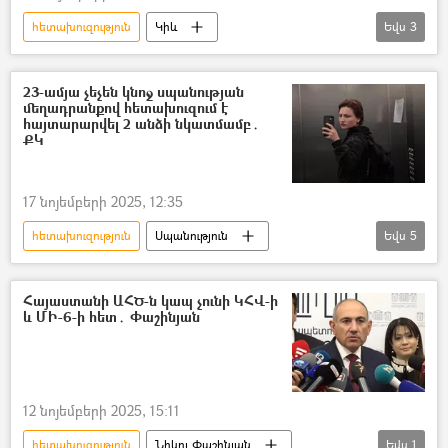
հետախուզություն
Կիև
Եվս
3
Անվտանգության դաշնային ծառայություն (ԱԴԾ)
Ռուսաստան
Տեսանյութեր
23-ամյա չեչեն կնոջ սպանության
մեղադրանքով հետախուզում է
հայտարարվել 2 անձի նկատմամբ․
ՔԿ
17 նոյեմբերի 2025, 12:35
հետախուզություն
Սպանություն
Եվս
5
Վթար, պատահար, սպանություն, գողություն
հետախուզում
Չեչնիա
Կին
Հայաստանի ԱՀԾ-ն կապ չունի ԿՀՎ-ի
և ՄԻ-6-ի հետ․ Փաշինյան
ՀՀ քննչական կոմիտե
12 նոյեմբերի 2025, 15:11
հետախուզություն
Նիկոլ Փաշինյան
Եվս
1