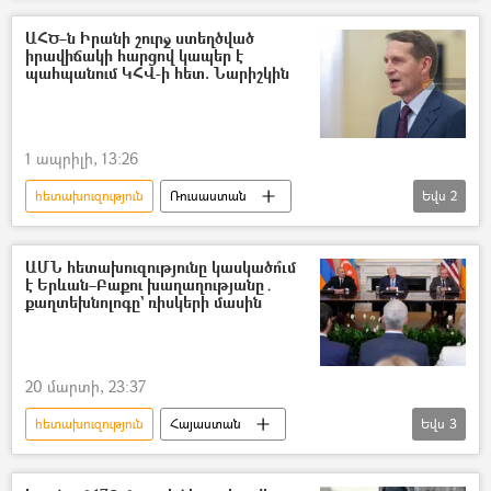
Մոսադ
ԱՀԾ–ն Իրանի շուրջ ստեղծված
իրավիճակի հարցով կապեր է
պահպանում ԿՀՎ-ի հետ. Նարիշկին
1 ապրիլի, 13:26
հետախուզություն
Ռուսաստան
Եվս
2
Սերգեյ Նարիշկին
Իրանի Իսլամական Հանրապետություն
ԱՄՆ հետախուզությունը կասկածո՞ւմ
է Երևան–Բաքու խաղաղությանը․
քաղտեխնոլոգը` ռիսկերի մասին
20 մարտի, 23:37
հետախուզություն
Հայաստան
Եվս
3
Ադրբեջան
խաղաղություն
ԱՄՆ
Վիգեն Հակոբյան