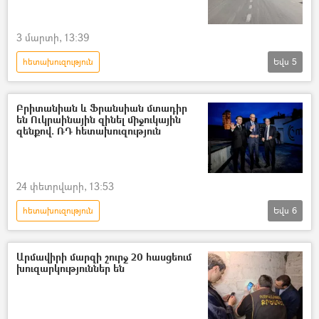
3 մարտի, 13:39
հետախուզություն
Եվս
5
Իրանի Իսլամական Հանրապետություն
Թեհրան
ԱՄՆ
Իսրայել
Բրիտանիան և Ֆրանսիան մտադիր
են Ուկրաինային զինել միջուկային
Պատերազմ
զենքով. ՌԴ հետախուզություն
24 փետրվարի, 13:53
հետախուզություն
Եվս
6
Դոնբասի պաշտպանություն. ՌԴ–ի ռազմական հատուկ գործողությունը Ուկրաինայում
Հատուկ ռազմական գործողություն
Արմավիրի մարզի շուրջ 20 հասցեում
խուզարկություններ են
ռազմական հատուկ գործողություն
Ուկրաինա
Ռուսաստան
Արտաքին հետախուզության ծառայություն