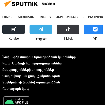
Արմենիա
ԼՈՒՐԵՐ
ՀԱՅԱՍՏԱՆ
ԱՇԽԱՐՀ
ՎԵՐԼՈՒԾՈՒԹՅՈՒՆ
ԻՆՖՈԳՐԱՖ
Rutube
Telegram
ТikТоk
VK
Նախագծի մասին
Օգտագործման կանոնները
Կապ
Մամուլի հաղորդագրություններ
Ընկերությունների նորություններ
Գաղտնիության քաղաքականություն
Տեղեկանիշի (cookie) օգտագործման
Հետադարձ կապ