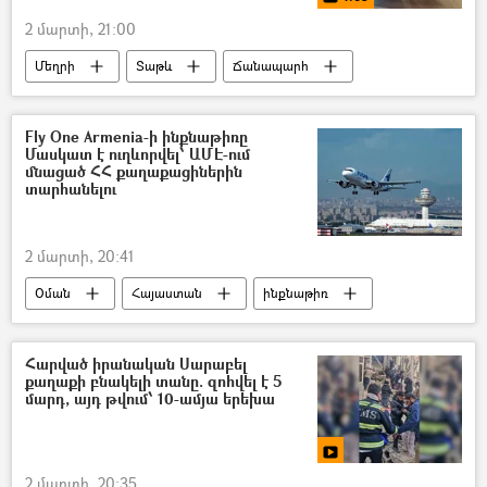
2 մարտի, 21:00
Մեղրի
Տաթև
Ճանապարհ
Տեսանյութեր
տեսանյութ
Fly One Armenia-ի ինքնաթիռը
Մասկատ է ուղևորվել՝ ԱՄԷ-ում
մնացած ՀՀ քաղաքացիներին
տարհանելու
2 մարտի, 20:41
Օման
Հայաստան
ինքնաթիռ
Տարհանում
Հարված իրանական Սարաբել
քաղաքի բնակելի տանը. զոհվել է 5
մարդ, այդ թվում՝ 10-ամյա երեխա
2 մարտի, 20:35