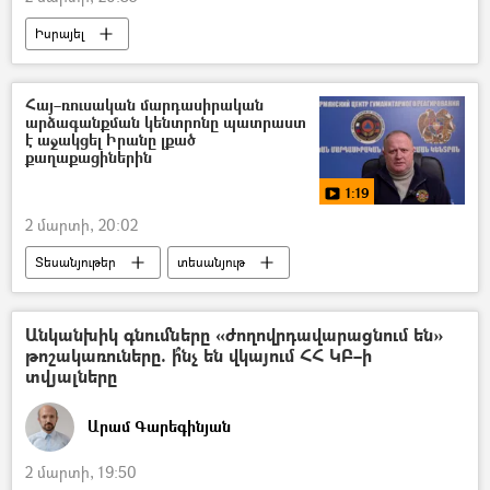
Իսրայել
Իրանի Իսլամական Հանրապետություն
Պատերազմ
ԱՄՆ
Հայ–ռուսական մարդասիրական
արձագանքման կենտրոնը պատրաստ
է աջակցել Իրանը լքած
քաղաքացիներին
1:19
2 մարտի, 20:02
Տեսանյութեր
տեսանյութ
Իրանի Իսլամական Հանրապետություն
ռուս
Անկանխիկ գնումները «ժողովրդավարացնում են»
թոշակառուները. ի՞նչ են վկայում ՀՀ ԿԲ–ի
Ռուս-հայկական մարդասիրական արձագանքման կենտրոն
տվյալները
Արամ Գարեգինյան
2 մարտի, 19:50