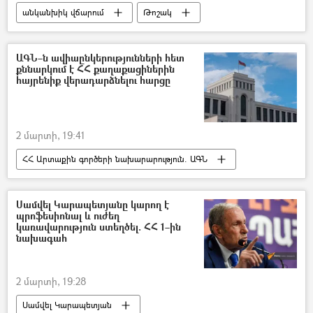
անկանխիկ վճարում
Թոշակ
թոշակառու
Նպաստ
առևտուր
առցանց վաճառք
Հեղինակներ
ԱԳՆ–ն ավիաընկերությունների հետ
քննարկում է ՀՀ քաղաքացիներին
հայրենիք վերադարձնելու հարցը
2 մարտի, 19:41
ՀՀ Արտաքին գործերի նախարարություն. ԱԳՆ
Իրանի Իսլամական Հանրապետություն
Մերձավոր Արևելք
միջուկային վառելիք
Սամվել Կարապետյանը կարող է
պրոֆեսիոնալ և ուժեղ
միջուկային ծրագիր
միջուկային զենք
կառավարություն ստեղծել. ՀՀ 1–ին
նախագահ
Միջուկային պայմանագիր
Իսրայել
ԱՄՆ
2 մարտի, 19:28
Սամվել Կարապետյան