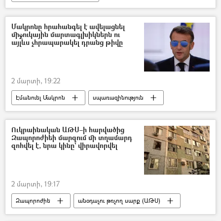
Լևոն Տեր–Պետրոսյան
«Ուժեղ Հայաստան» կուսակցություն
Մակրոնը հրահանգել է ավելացնել
միջուկային մարտագլխիկներն ու
Հայաստան
Ընտրություններ
այլևս չհրապարակել դրանց թիվը
Ազգային ժողովի ընտրություններ
2 մարտի, 19:22
Էմանուել Մակրոն
սպառազինություն
Ֆրանսիա
միջուկային վառելիք
միջուկային ծրագիր
միջուկային զենք
Ուկրաինական ԱԹՍ–ի հարվածից
Զապորոժիեի մարզում մի տղամարդ
Միջուկային պայմանագիր
զոհվել է, նրա կինը` վիրավորվել
2 մարտի, 19:17
Զապորոժիե
անօդաչու թռչող սարք (ԱԹՍ)
անօդաչու
տղամարդ
Զոհ