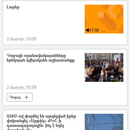
Կին
Տուժածներ
Լուրեր
7:52
2 մարտի, 19:00
Դուբայի օդանավակայանները
երեկոյան կվերսկսեն աշխատանքը
2 մարտի, 18:59
Դուբայ
Արաբական միացյալ էմիրություններ (ԱՄԷ)
չվերթ
ԱԹՍ–ով փորձել են արգելված իրեր
փոխանցել «Արթիկ» ՔԿՀ–ի
դատապարտյալին. ինչ է եղել
փաթեթի մեջ