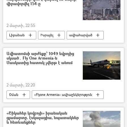
վիրավորվել 154-ը
2 մարտի, 22:55
Լիբանան
Իսրայել
ավիահարված
ռմբակոծություն
Ավիատոմսի արժեքը՝ 1049 եվրոյից
սկսած․ Fly One Armenia-ն
Մասկատից հատուկ չվերթ է անում
2 մարտի, 22:20
Օման
«Flyone Armenia» ավիաընկերություն
Երևան
չվերթ
«Շիկահեր կովբոյի» իրանական
ցլամարտը. էսկալացիա, նպատակներ
և հետևանքներ