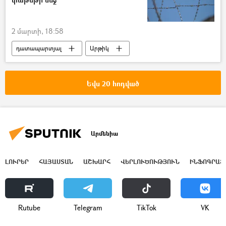
2 մարտի, 18:58
դատապարտյալ
Արթիկ
Քրեակատարողական հիմնարկ (ՔԿՀ)
անօդաչու թռչող սարք (ԱԹՍ)
անօդաչու
Եվս 20 հոդված
Արմենիա
ԼՈՒՐԵՐ
ՀԱՅԱՍՏԱՆ
ԱՇԽԱՐՀ
ՎԵՐԼՈՒԾՈՒԹՅՈՒՆ
ԻՆՖՈԳՐԱՖ
Rutube
Telegram
ТikТоk
VK