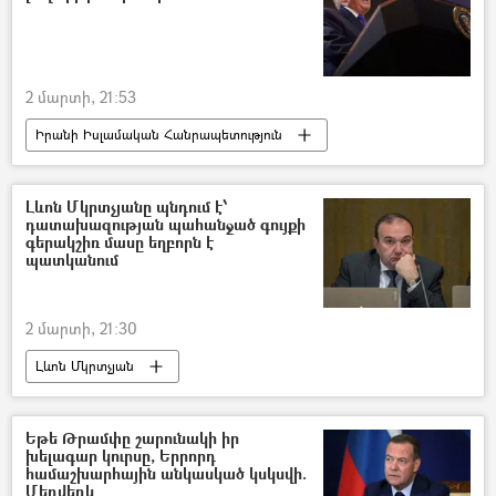
2 մարտի, 21:53
Իրանի Իսլամական Հանրապետություն
ԱՄՆ
հրթիռ
Պատերազմ
Դոնալդ Թրամփ
Լևոն Մկրտչյանը պնդում է՝
դատախազության պահանջած գույքի
գերակշիռ մասը եղբորն է
պատկանում
2 մարտի, 21:30
Լևոն Մկրտչյան
Հայ Յեղափոխական Դաշնակցություն (ՀՅԴ)
ՀՀ գլխավոր դատախազություն
գույք
Եթե Թրամփը շարունակի իր
խելագար կուրսը, Երրորդ
համաշխարհային անկասկած կսկսվի.
Մեդվեդև