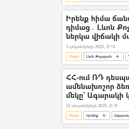
հայ-ադրբեջանական
Իրենք հիմա ճան
դիմաց․ Լևոն Քոչ
ներկա վիճակի մ
3 դեկտեմբերի 2025, 21:10
Մեղրի
Լևոն Քոչարյան
Ռոբերտ Քոչարյան
Նիկոլ 
ՀՀ-ում ՌԴ դեսպա
ամենախոշոր ձեռ
մեկը` Ագարակի 
24 սեպտեմբերի 2025, 21:31
Մեղրի
Սյունիք
Ագարակ
Ռուսաստան
Դեսպան