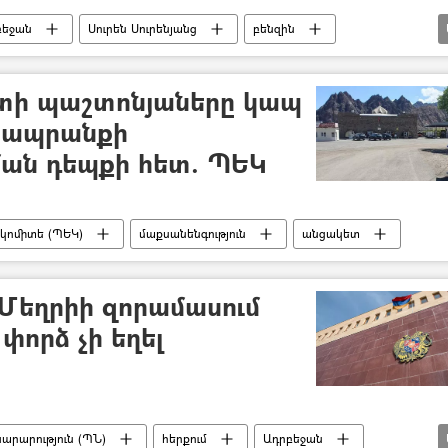
բեջան
Սուրեն Սուրենյանց
բենզին
տի պաշտոնյաները կապ
ծ ապրանքի
ան դեպքի հետ. ՊԵԿ
կոմիտե (ՊԵԿ)
մաքսանենգություն
անցակետ
 Մեղրիի զորամասում
որձ չի եղել
րարություն (ՊՆ)
հերքում
Ադրբեջան