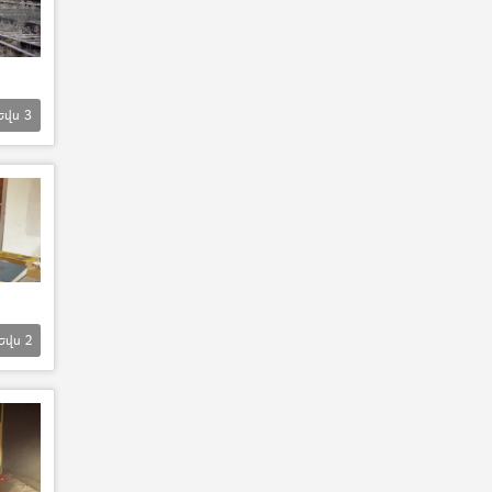
Եվս
3
Եվս
2