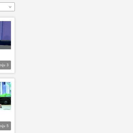
Եվս
3
Եվս
5