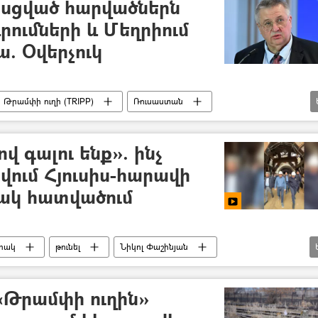
սցված հարվածներն
րումների և Մեղրիում
ա. Օվերչուկ
Թրամփի ուղի (TRIPP)
Ռուսաստան
ան
Հայաստան-Ռուսաստան համագործակցություն
ան Հանրապետություն
Նախիջևան
Թուրքիա
վ գալու ենք». ինչ
ում Հյուսիս-հարավի
ակ հատվածում
րակ
թունել
Նիկոլ Փաշինյան
ութ
Տեսանյութեր
«Թրամփի ուղին»