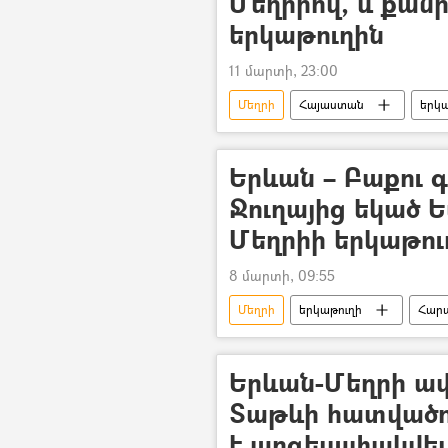
Մեղրիով, և քան
երկաթուղին
11 մարտի, 23:00
Մեղրի
Հայաստան
երկա
Գնացք
վագոն
Ճա
Երևան – Բաքու 
Ջուղայից եկած 
Մեղրիի երկաթու
8 մարտի, 09:55
Մեղրի
երկաթուղի
Հարա
Երևան
Բաքու
Երևան-Մեղրի ա
Տաթևի հատվածո
է արգելափակվել