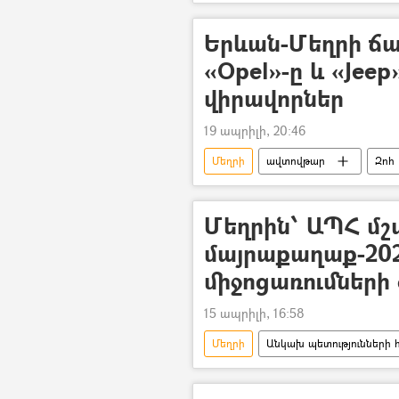
ադրբեջանցի
Հայաստան
տեսանյութ
քարոզարշավ
Երևան-Մեղրի ճ
«Opel»-ը և «Jeep
վիրավորներ
19 ապրիլի, 20:46
Մեղրի
ավտովթար
Զոհ
Մեղրին՝ ԱՊՀ մշ
մայրաքաղաք-202
միջոցառումների
15 ապրիլի, 16:58
Մեղրի
Անկախ պետությունների 