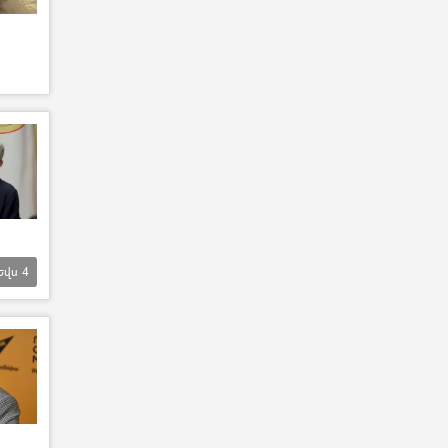
Եվս
4