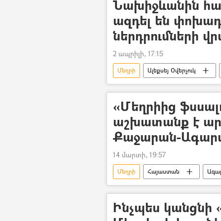
Նախիջևանին հա
ազդել են փոխադ
ներդրումների վր
2 ապրիլի, 17:15
Մեղրի
Ալեքսեյ Օվերչուկ
ապաշրջափակում
Հայաստ
Ադրբեջան
Իրանի Իսլամակ
«Մեղրիից ֆսսալո
աշխատանք է արվ
Քաջարան-Ագար
14 մարտի, 19:57
Մեղրի
Հայաստան
Ագա
Դավիթ Խուդաթյան
տեսանյ
Ինչպես կանցնի 