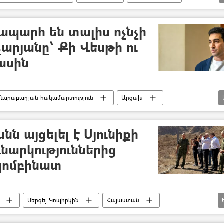
ապարհ են տալիս ոչնչի
արյանը՝ Քի Վեսթի ու
ասին
Ղարաբաղյան հակամարտություն
Արցախ
Փաշինյան
նն այցելել է Սյունիքի
նարկություններից
կոմբինատ
Սերգեյ Կոպիրկին
Հայաստան
սահմանապահ