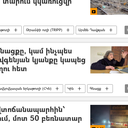
ի տարում կկառուցվի
թուղի
Թրամփի ուղի (TRIPP)
Արմեն Դավթյան
նապարհ
գնացքը, կամ ինչպես
Եվգենյան կյանքը կապեց
ղու հետ
վկովկասյան երկաթուղի (ՀԿԵ)
Կին
Գնացք
վտոճանապարհին՝
ւմ, մոտ 50 բեռնատար