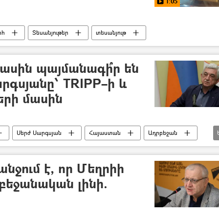
1:05
րհ
Տեսանյութեր
տեսանյութ
մասին պայմանագի՞ր են
րգսյանը՝ TRIPP–ի և
երի մասին
Սերժ Սարգսյան
Հայաստան
Ադրբեջան
ի Վենս
Ջեյմս Դեյվիդ Վենս
Պայմանագիր
նջում է, որ Մեղրիի
բեջանական լինի.