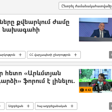
Ընտրել ժամանակահատվածը
որները քվեարկում ժամը
ԸՀ նախագահի
արկություն
ՀՀ վարչապետի ընտրություն
ողովի ընտրություններ
Վարդենիս
 օր հետո «Արևմտյան
րձի» ֆորում է լինելու.
4:42
Ադրբեջան
հայ-ադրբեջանական