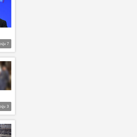
Եվս
7
Եվս
3