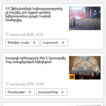
Վարդան Բոստանջյան
Բարգավաճ Հայաստան կուսակցություն (ԲՀԿ)
ՀՀ ֆինանսների նախարարությունը
չի հաշվել, թե որքան գումար
կվերադառնա բյուջե Լոպեսի
համերգից
17 օգոստոսի 2025, 14:31
Ջենիֆեր Լոպես
Հայաստան
Համերգ
բյուջե
Ղազախստան
Ուզբեկստան
Խաղողի օրհնության ծես է կատարվել
Հայ առաքելական եկեղեցում
ՀՀ ֆինանսների նախարարություն
17 օգոստոսի 2025, 14:06
Տեսանյութեր
խաղողօրհնեք
Մարիամ Աստվածածնի ավետման տոն