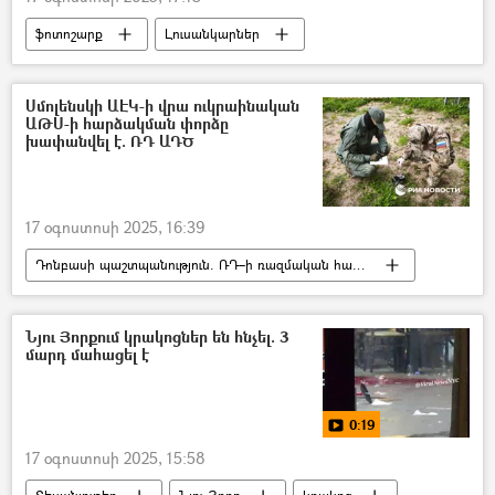
ֆոտոշարք
Լուսանկարներ
Լուսանկար
պատարագ
Եկեղեցի
Հայ Առաքելական Եկեղեցի
խաղողօրհնեք
Սմոլենսկի ԱԷԿ-ի վրա ուկրաինական
ԱԹՍ-ի հարձակման փորձը
խափանվել է. ՌԴ ԱԴԾ
17 օգոստոսի 2025, 16:39
Դոնբասի պաշտպանություն. ՌԴ–ի ռազմական հատուկ գործողությունը Ուկրաինայում
Ռուսաստան
Ուկրաինա
անօդաչու թռչող սարք (ԱԹՍ)
Նյու Յորքում կրակոցներ են հնչել. 3
մարդ մահացել է
Հայկական ատոմային էլեկտրակայան (ՀԱԷԿ)
0:19
17 օգոստոսի 2025, 15:58