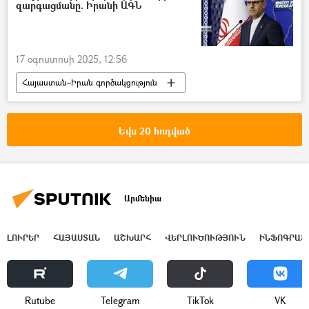
զարգացմանը. Իրանի ԱԳՆ
17 օգոստոսի 2025, 12:56
Հայաստան–Իրան գործակցություն
Իրանի Իսլամական Հանրապետություն
Հարավային Կովկաս
Հայաստան
Եվս 20 հոդված
Ադրբեջան
Թրամփի ուղի (TRIPP)
Արմենիա
ԼՈՒՐԵՐ
ՀԱՅԱՍՏԱՆ
ԱՇԽԱՐՀ
ՎԵՐԼՈՒԾՈՒԹՅՈՒՆ
ԻՆՖՈԳՐԱՖ
Rutube
Telegram
ТikТоk
VK