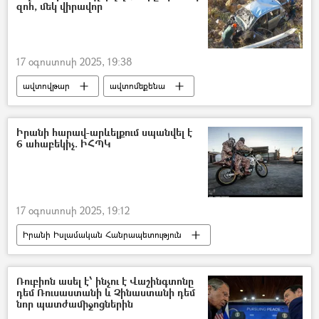
զոհ, մեկ վիրավոր
17 օգոստոսի 2025, 19:38
ավտովթար
ավտոմեքենա
Վայոց Ձոր
ձոր
Զոհ
Վիրավոր
Իրանի հարավ-արևելքում սպանվել է
6 ահաբեկիչ. ԻՀՊԿ
17 օգոստոսի 2025, 19:12
Իրանի Իսլամական Հանրապետություն
Ահաբեկչություն
ահաբեկիչ
Իսլամական հեղափոխության պահապանների կորպուսը (ԻՀՊԿ)
Ռուբիոն ասել է՝ ինչու է Վաշինգտոնը
դեմ Ռուսաստանի և Չինաստանի դեմ
նոր պատժամիջոցներին