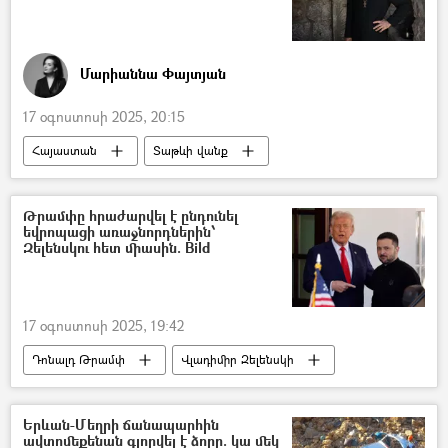
Մարիաննա Փայտյան
17 օգոստոսի 2025, 20:15
Հայաստան
Տաթևի վանք
ճգնավոր
հոգևորական
Սյունիք
Հեղինակներ
Թրամփը հրաժարվել է ընդունել
եվրոպացի առաջնորդներին՝
Զելենսկու հետ միասին. Bild
17 օգոստոսի 2025, 19:42
Դոնալդ Թրամփ
Վլադիմիր Զելենսկի
Եվրոպա
Երևան-Մեղրի ճանապարհին
ավտոմեքենան գլորվել է ձորը. կա մեկ