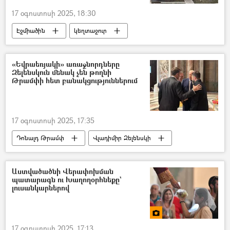
17 օգոստոսի 2025, 18:30
Էջմիածին
կեղտաջուր
«Վեոլիա Ջուր» ընկերություն
«Եվրաեռյակի» առաջնորդները
Զելենսկուն մենակ չեն թողնի
Թրամփի հետ բանակցություններում
17 օգոստոսի 2025, 17:35
Դոնալդ Թրամփ
Վլադիմիր Զելենսկի
Ուրսուլա ֆոն դեր Լյայեն
Էմանուել Մակրոն
Աստվածածնի Վերափոխման
պատարագն ու Խաղողօրհնեքը`
լուսանկարներով
17 օգոստոսի 2025, 17:13