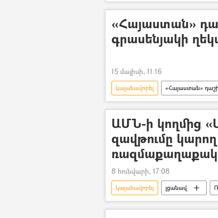
ՀՀ քննչական կոմիտե
«Հայաստան» դա
գրասենյակի ղեկ
15 մայիսի, 11:16
կալանավորել
«Հայաստան» դաշ
ԱՄՆ-ի կողմից «
զավթումը կարող
ռազմաքաղաքակա
8 հունվարի, 17:08
կալանավորել
լցանավ
Ռ