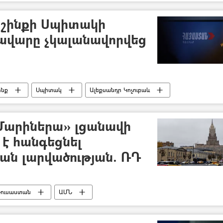
շինքի Սպիտակի
ավարը չկալանավորվեց
ինք
Սպիտակ
Ալեքսանդր Կոչուբաև
Մարիներա» լցանավի
 է հանգեցնել
ն լարվածության. ՌԴ
ուսաստան
ԱՄՆ