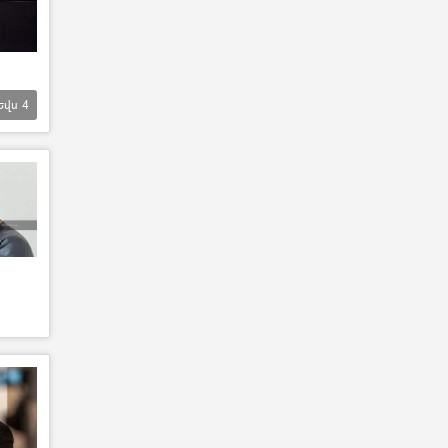
Եվս
4