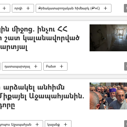
որդի
Քրեակատարողական հիմնարկ (ՔԿՀ)
ց
ն միջոց. ինչու ՀՀ
ի շատ կալանավորված
արտյալ
դատապարտյալ
Բանտ
)
արձակել անհիմն
Միքայել Աջապահյանին.
դորը
սկոպոս Աջապահյան
կալանք