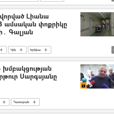
ավորված Լիանա
 8 ամսական փոքրիկը
ի․ Գալյան
Կին
երեխա
)
 խմբակցության
թուր Սարգսյանը
Դատարան