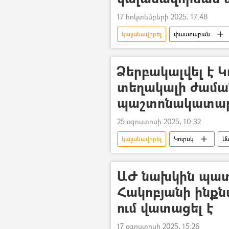
17 հոկտեմբերի 2025, 17:48
կալանավորել
փաստաբան
Ձերբակալվել է 
տեղակալի ժամ
պաշտոնակատա
25 օգոստոսի 2025, 10:32
կալանավորել
Կուրսկ
Մ
ԱԺ նախկին պատ
Հակոբյանի ինքն
ում վատացել է
17 օգոստոսի 2025, 15:26