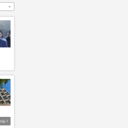
Եվս
1