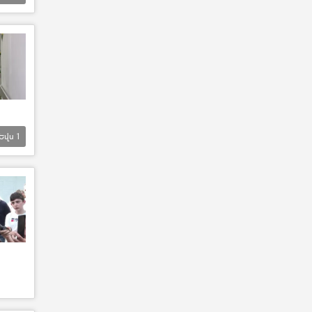
Եվս
1