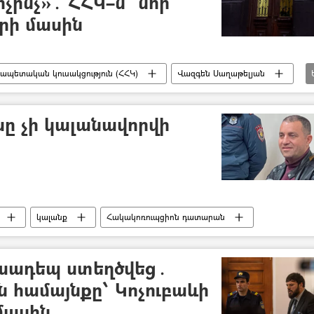
ոչինչ»․ ՀՀԿ–ն՝ նոր
րի մասին
պետական կուսակցություն (ՀՀԿ)
Վազգեն Սաղաթելյան
արություն
Ձերբակալություն
ը չի կալանավորվի
կալանք
Հակակոռուպցիոն դատարան
խադեպ ստեղծվեց․
համայնքը՝ Կոչուբաևի
մասին