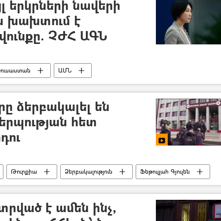
լ երկրների նավերի
են խախտում է
վունքը. ՉԺՀ ԱԳՆ
ուսաստան
ԱՄՆ
րը ձերբակալել են
կերպության հետ
դու
Թուրքիա
Ձերբակալություն
Ֆեթուլլահ Գյուլեն
տրված է ամեն ինչ,