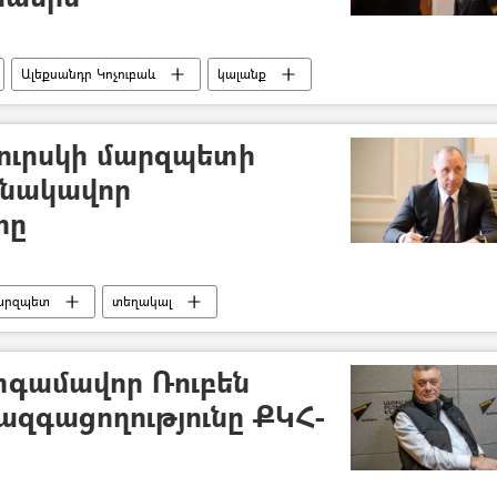
Ալեքսանդր Կոչուբաև
կալանք
Կուրսկի մարզպետի
անակավոր
րը
արզպետ
տեղակալ
գամավոր Ռուբեն
ազգացողությունը ՔԿՀ-