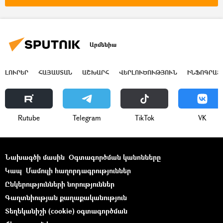
Արմենիա
ԼՈՒՐԵՐ
ՀԱՅԱՍՏԱՆ
ԱՇԽԱՐՀ
ՎԵՐԼՈՒԾՈՒԹՅՈՒՆ
ԻՆՖՈԳՐԱՖ
Rutube
Telegram
ТikТоk
VK
Նախագծի մասին
Օգտագործման կանոնները
Կապ
Մամուլի հաղորդագրություններ
Ընկերությունների նորություններ
Գաղտնիության քաղաքականություն
Տեղեկանիշի (cookie) օգտագործման