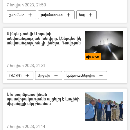
7 հուլիսի 2023, 21:50
շախմատ
շախմատիստ
հայ
Բաթում
Մինչև չլուծվի Արցախի
անվտանգության խնդիրը, էներգետիկ
անվտանգություն չի լինելու. Դավթյան
4:58
7 հուլիսի 2023, 21:31
ՌԱԴԻՈ
Արցախ
էլեկտրաէներգիա
Հայաստանի էլեկտրական ցանցեր (ՀԷՑ)
Սարսանգի ջրամբար
Ադրբեջան
ԵԽ բարձրաստիճան
պատվիրակությունն այցելել է Լաչինի
պոդկաստ
միջանցքի սկզբնամաս
7 հուլիսի 2023, 21:14