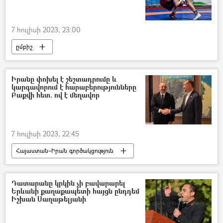
7 հուլիսի 2023, 23:00
ըմբիշ
Եվրոպայի ըմբշամարտի առաջնության
ըմբշամարտիկ
հայ
հաղթանակ
Իրանը փոխել է շեշտադրումը և
կարգավորում է հարաբերությունները
Բաքվի հետ. ով է մեղավոր
7 հուլիսի 2023, 22:45
Հայաստան–Իրան գործակցություն
Իրանի Իսլամական Հանրապետություն
Հայաստան
հայ-ադրբեջանական
Դատարանը կրկին չի բավարարել
Երևանի քաղաքապետի հայցն ընդդեմ
Ադրբեջան
Տարածաշրջան
Իշխան Սաղաթելյանի
Լեռնային Ղարաբաղ
Արցախ