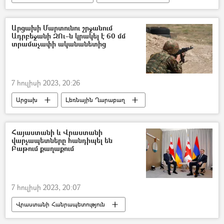
Նազելի Բաղդասարյան
Արցախի Մարտունու շրջանում
Ադրբեջանի ԶՈւ–ն կրակել է 60 մմ
տրամաչափի ականանետից
7 հուլիսի 2023, 20:26
Արցախ
Լեռնային Ղարաբաղ
կրակոց
հայ-ադրբեջանական
Ադրբեջան
դիրքեր
Հայաստանի և Վրաստանի
վարչապետները հանդիպել են
Բաթում քաղաքում
7 հուլիսի 2023, 20:07
Վրաստանի Հանրապետություն
Հայաստան
Իրակլի Ղարիբաշվիլի