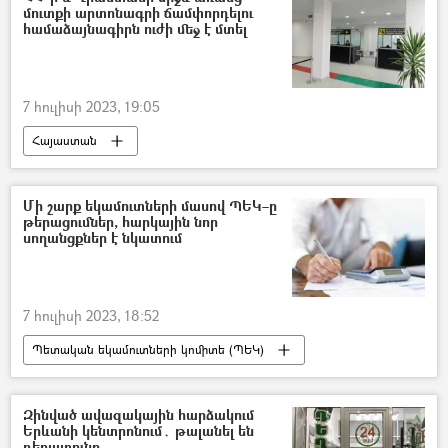
մուտքի արտոնագրի ճամփորդելու
համաձայնագիրն ուժի մեջ է մտել
7 հուլիսի 2023, 19:05
Հայաստան
Վրաստանի Հանրապետություն
ID քարտ
Մի շարք եկամուտների մասով ՊԵԿ–ը
թերացումներ, հարկային նոր
սողանցքներ է նկատում
7 հուլիսի 2023, 18:52
Պետական եկամուտների կոմիտե (ՊԵԿ)
Ռուստամ Բադասյան
հարկեր
Հիփոթեքային վարկ
եկամտահարկ
Զինված ավազակային հարձակում
Երևանի կենտրոնում․ թալանել են
խարդախություն
դեղատունը