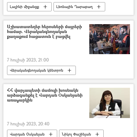
Լաչինի միջանցք
Լեռնային Ղարաբաղ
Արցախ
Հայաստան
հայ-ադրբեջանական
Ադրբեջան
Աշխատատեղեր հերոսների մայրերի
համար. Վերականգնողական
անցակետ
Եվրախորհուրդ
քաղաքում հացատուն է բացվել
7 հուլիսի 2023, 21:00
Վերականգնողական կենտրոն
Սուրեն Արեենց
Արցախյան պատերազմ
ՀՀ վարչապետի մամուլի խոսնակն
արձագանքել է Վարդան Օսկանյանի
առաջարկին
7 հուլիսի 2023, 20:40
Վարդան Օսկանյան
Նիկոլ Փաշինյան