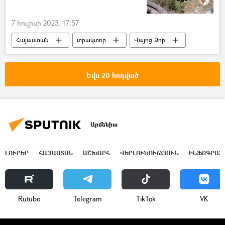
7 հուլիսի 2023, 17:57
Հայաստան
տրակտոր
Վայոց Ձոր
Եվս 20 հոդված
Արմենիա
ԼՈՒՐԵՐ
ՀԱՅԱՍՏԱՆ
ԱՇԽԱՐՀ
ՎԵՐԼՈՒԾՈՒԹՅՈՒՆ
ԻՆՖՈԳՐԱՖ
Rutube
Telegram
ТikТоk
VK