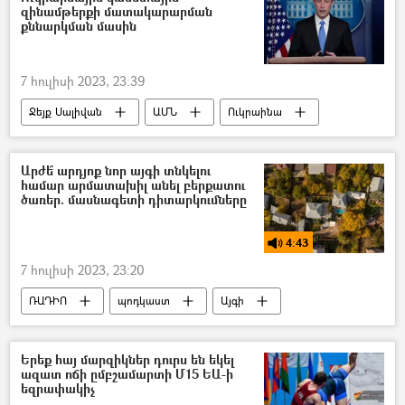
զինամթերքի մատակարարման
քննարկման մասին
7 հուլիսի 2023, 23:39
Ջեյք Սալիվան
ԱՄՆ
Ուկրաինա
Կասետային ռումբ
Արժե՞ արդյոք նոր այգի տնկելու
համար արմատախիլ անել բերքատու
ծառեր. մասնագետի դիտարկումները
4:43
7 հուլիսի 2023, 23:20
ՌԱԴԻՈ
պոդկաստ
Այգի
ծառ
ՀՀ կառավարություն
Գառնիկ Պետրոսյան
Տավուշ
Երեք հայ մարզիկներ դուրս են եկել
ազատ ոճի ըմբշամարտի Մ15 ԵԱ-ի
գյուղացի
պիլոտային ծրագիր
Հող
եզրափակիչ