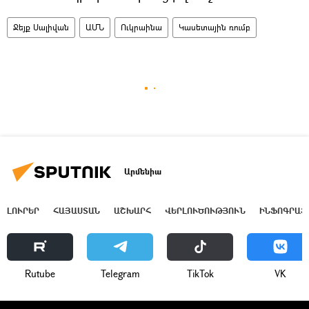
Ջեյք Սալիվան
ԱՄՆ
Ուկրաինա
Կասետային ռումբ
Արմենիա
ԼՈՒՐԵՐ
ՀԱՅԱՍՏԱՆ
ԱՇԽԱՐՀ
ՎԵՐԼՈՒԾՈՒԹՅՈՒՆ
ԻՆՖՈԳՐԱՖ
Rutube
Telegram
ТikТоk
VK