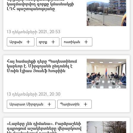
կազմավորվող զորքը կմասնակցի
ԼՂՀ պաշտպանությանը
13 դեկտեմբերի 2021, 20:53
Արցախ
զորք
ոստիկան
Հայ համայնքի դերը Պաղեստինում
կարևոր է. Միրզոյանն ընդունել է
Մուին Էլիաս Յուսեֆ Խուրիին
13 դեկտեմբերի 2021, 20:30
Արարատ Միրզոյան
Պաղեստին
Հայաստան
ՀՀ Արտաքին գործերի նախարարություն. ԱԳՆ
«Լարերը չեն դիմանա». Բարձրաշենի
դպրոցում աշակերտները վերարկուով
Եկեղեցի
պատվիրակություն
են մասնակցում դասերին