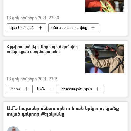
13 դեկտեմբերի 2021, 23:30
Ալեն Սիմոնյան
«Հայաստան» դաշինք
պոդկաստ
Ագնեսա Խամոյան
ՌԱԴԻՈ
Հրթիռակոծվել է Սիրիայում գտնվող
ամերիկյան ռազմակայանը
13 դեկտեմբերի 2021, 23:19
Սիրիա
ԱՄՆ
հրթիռակոծություն
ԱՄՆ հայասեր սենատորն ու նրան երկրորդ կյանք
տված դոկտոր Քելեկյանը