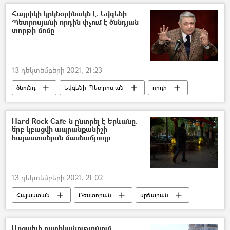
ՏԻՄ ընտրություններ
Հայրիկի կրկնօրինակն է. Եվգենի
Պետրոսյանի որդին փչում է ծննդյան
Հակակոռուպցիոն կոմիտե
Վարդենիս
տորթի մոմը
13 դեկտեմբերի 2021, 21:23
ծնունդ
Եվգենի Պետրոսյան
որդի
տորթ
Տատյանա Բրուխունովա
Hard Rock Cafe-ն ընտրել է Երևանը.
ե՞րբ կբացվի ապրանքանիշի
հայաստանյան մասնաճյուղը
13 դեկտեմբերի 2021, 21:02
Հայաստան
Ռեստորան
սրճարան
ԱՆԻՖ
Hard Rock Cafe
Արցախի ոստիկանությունում