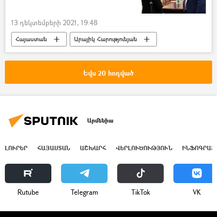
13 դեկտեմբերի 2021, 19:48
Հայաստան
Արայիկ Հարությունյան
Ֆրանսիա
Դեսպան
Անն Լույո
Եվս 20 հոդված
Արմենիա
ԼՈՒՐԵՐ
ՀԱՅԱՍՏԱՆ
ԱՇԽԱՐՀ
ՎԵՐԼՈՒԾՈՒԹՅՈՒՆ
ԻՆՖՈԳՐԱՖ
Rutube
Telegram
ТikТоk
VK