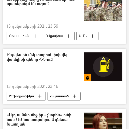
պատերա՞զմ են ուզում
13 դեկտեմբերի 2021, 23:59
Ռուսաստան
Ուկրաինա
ԱՄՆ
Աֆղանստան
Ինչպես են մեկ տարում փոխվել
վառելիքի գները ՀՀ–ում
13 դեկտեմբերի 2021, 23:46
Ինֆոգրաֆիկա
Հայաստան
բենզին
նավթ
գին
վառելիք
«Այդ ամենի մեջ իր «շնորհն» ունի
նաև ԱԺ նախագահը». Ագնեսա
Խամոյան