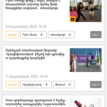
Իլոն Մասկը ցույց է տվել` ինչպես է
մարդանման ռոբոտը կունգ-ֆուի
հնարքներ սովորում․ տեսանյութ
4 հոկտեմբերի 2025, 16:32
ռոբոտ
Իլոն Մասկ
տեսանյութ
Եվս
1
Տեսանյութեր
Արևելյան տնտեսական ֆորումը
Վլադիվոստոկում. ինչո՞վ այն գրավեց
ու զարմացրեց հյուրերին
3 սեպտեմբերի 2025, 14:44
ռոբոտ
Վլադիվոստոկ
Ֆորում
Եվս
2
Արևելյան տնտեսական ֆորում
Ռուսաստան
Ռուս գործարարը պատրաստ է հրշեջ-
ռոբոտներ առաջարկել Հայաստանին,