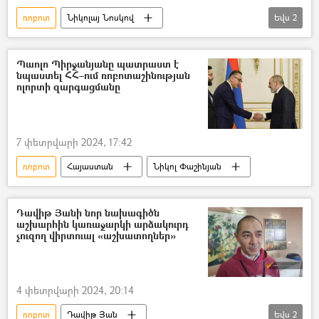
ռոբոտ
Նիկոլայ Նոսկով
Եվս
2
Եվրասիական տնտեսական միություն (ԵԱՏՄ)
Հայաստան և ԵԱՏՄ
Պաոլո Պիրջանյանը պատրաստ է
նպաստել ՀՀ–ում ռոբոտաշինության
ոլորտի զարգացմանը
7 փետրվարի 2024, 17:42
ռոբոտ
Հայաստան
Նիկոլ Փաշինյան
Դավիթ Յանի նոր նախագիծն
աշխարհին կառաջարկի արձակուրդ
չուզող վիրտուալ «աշխատողներ»
4 փետրվարի 2024, 20:14
ռոբոտ
Դավիթ Յան
Եվս
2