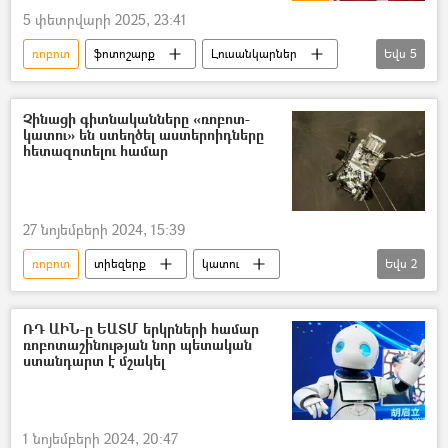
5 փետրվարի 2025, 23:41
ռոբոտ
ֆոտոշարք
Լուսանկարներ
Եվս
5
Լուսանկար
Չինաստան
երգիչ
ֆուտբոլիստ
դաշնակահար
Չինացի գիտնականները «ռոբոտ-
կատու» են ստեղծել աստերոիդները
հետազոտելու համար
27 նոյեմբերի 2024, 15:39
ռոբոտ
տիեզերք
կատու
Եվս
2
Չինաստան
արհեստական բանականություն
ՌԴ ԱԻՆ-ը ԵԱՏՄ երկրների համար
ռոբոտաշինության նոր պետական
ստանդարտ է մշակել
1 նոյեմբերի 2024, 20:47