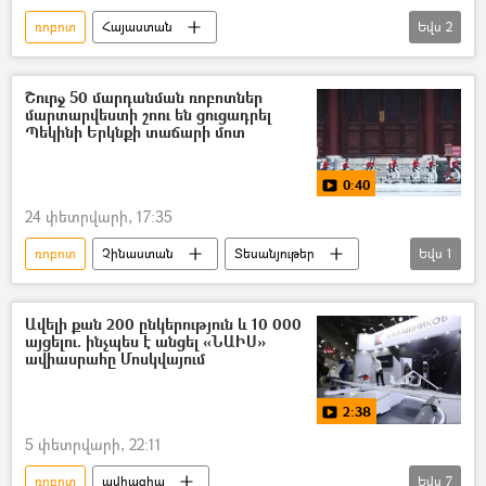
ռոբոտ
Հայաստան
Եվս
2
առողջության ապահովագրություն
Նիկոլ Փաշինյան
Շուրջ 50 մարդանման ռոբոտներ
մարտարվեստի շոու են ցուցադրել
Պեկինի Երկնքի տաճարի մոտ
0:40
24 փետրվարի, 17:35
ռոբոտ
Չինաստան
Տեսանյութեր
Եվս
1
տեսանյութ
Ավելի քան 200 ընկերություն և 10 000
այցելու. ինչպես է անցել «ՆԱԻՍ»
ավիասրահը Մոսկվայում
2:38
5 փետրվարի, 22:11
ռոբոտ
ավիացիա
Եվս
7