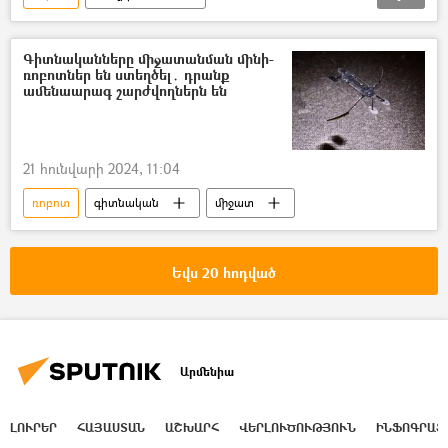
արհեստական բանականություն
աշխատող
Գիտնականները միջատանման մինի-
ռոբոտներ են ստեղծել․ դրանք
ամենաարագ շարժվողներն են
21 հունվարի 2024, 11:04
ռոբոտ
գիտնական
միջատ
Եվս 20 հոդված
Արմենիա
ԼՈՒՐԵՐ
ՀԱՅԱՍՏԱՆ
ԱՇԽԱՐՀ
ՎԵՐԼՈՒԾՈՒԹՅՈՒՆ
ԻՆՖՈԳՐԱՖ