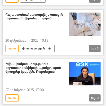
անօդաչու թռչող սարք (ԱԹՍ)
ռոբոտաշինություն
դրոն
Հայաստանում կատարվել է առաջին
ռոբոտային վիրահատությունը
Ցուցահանդես
Մոսկվա
Տեսանյութեր
տեսանյութ
20 դեկտեմբերի 2025, 10:13
ռոբոտ
վիրահատություն
Եվս
3
Արմեն Մուրադյան
բժիշկ
Մհեր Մխիթարյան
Եվրասիական միությունում
ռոբոտատեխնիկայի աջակցության
ծրագրեր կսկսվեն. Բարսեղյան
27 նոյեմբերի 2025, 17:00
ռոբոտ
Եվս
2
Եվրասիական տնտեսական միություն (ԵԱՏՄ)