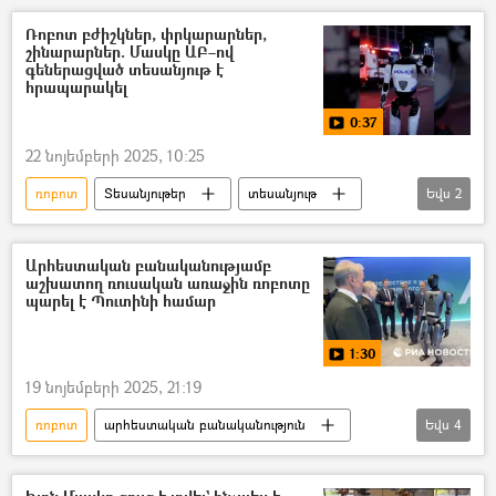
Գոհար Բարսեղյան
Ռոբոտ բժիշկներ, փրկարարներ,
շինարարներ. Մասկը ԱԲ–ով
գեներացված տեսանյութ է
հրապարակել
0:37
22 նոյեմբերի 2025, 10:25
ռոբոտ
Տեսանյութեր
տեսանյութ
Եվս
2
Իլոն Մասկ
արհեստական բանականություն
Արհեստական բանականությամբ
աշխատող ռուսական առաջին ռոբոտը
պարել է Պուտինի համար
1:30
19 նոյեմբերի 2025, 21:19
ռոբոտ
արհեստական բանականություն
Եվս
4
Վլադիմիր Պուտին
Պար
Տեսանյութեր
տեսանյութ