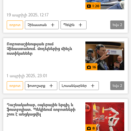
1:20
19 ապրիլի 2025, 12:17
ռոբոտ
Չինաստան
Պեկին
Եվս
2
տեսանյութ
Տեսանյութեր
Ռոբոտաշինության բում
Չինաստանում. մոդելներից մինչև
ոստիկաններ
16
1 ապրիլի 2025, 23:01
ռոբոտ
ֆոտոշարք
Լուսանկարներ
Եվս
2
Լուսանկար
Չինաստան
Դաշնակահար, օպերային երգիչ և
ֆուտբոլիստ. Պեկինում ռոբոտների
շոու է անցկացվել
8