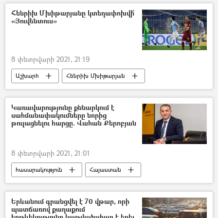
գործարան
Հենրիխ Մխիթարյանը կտեղափոխվի՞
«Յուվենտուս»
8 փետրվարի 2021, 21:19
Աշխարհ
Հենրիխ Մխիթարյան
«Ռոմա» ֆուտբոլային ակումբ
ֆուտբոլ
ֆուտբոլիստ
Իտալիա
Կառավարությունը քննարկում է
սահմանափակումները նորից
Հենրիխ Մխիթարյան
Յուվենտուս
թուլացնելու հարցը. Վահան Քերոբյան
8 փետրվարի 2021, 21:01
հասարակություն
Հայաստան
Տնտեսություն
Վահան Քերոբյան
կորոնավիրուս
կարանտին
Երևանում գրանցվել է 70 վթար, որի
պատճառով քաղաքում
երթևեկությունը կաթվածահար է եղել