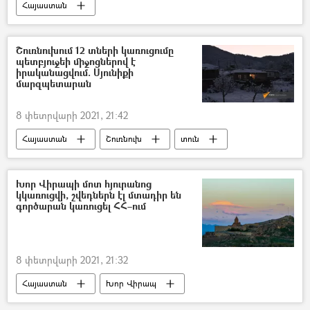
Հայաստան
Իրանի Իսլամական Հանրապետություն
երկաթուղի
Եղիշե Հովհաննիսյան
Շուռնուխում 12 տների կառուցումը
պետբյուջեի միջոցներով է
իրականացվում. Սյունիքի
մարզպետարան
8 փետրվարի 2021, 21:42
Հայաստան
Շուռնուխ
տուն
Սյունիք
բյուջե
Խոր Վիրապի մոտ հյուրանոց
կկառուցվի, շվեդներն էլ մտադիր են
գործարան կառուցել ՀՀ–ում
8 փետրվարի 2021, 21:32
Հայաստան
Խոր Վիրապ
Հյուրանոց
Վահան Քերոբյան