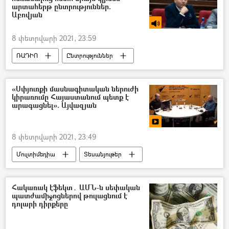
արտահերթ ընտրություններ.
Աբովյան
8 փետրվարի 2021, 23:59
ՌԱԴԻՈ
Ընտրություններ
Բարգավաճ Հայաստան կուսակցություն (ԲՀԿ)
Արման Աբովյան
Լիլիթ Մակունց
«Սփյուռքի մասնագիտական ներուժի
կիրառումը Հայաստանում պետք է
Նիկոլ Փաշինյան
արագացնել». Այվազյան
«Իմ քայլը» խմբակցություն
8 փետրվարի 2021, 23:49
Մուլտիմեդիա
Տեսանյութեր
Սփյուռք
Իրականում / Օրացույց
Հակառակ էֆեկտ․ ԱՄՆ-ն սեփական
պատժամիջոցներով թուլացնում է
դոլարի դիրքերը