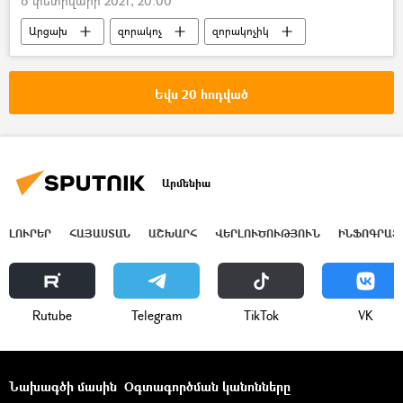
8 փետրվարի 2021, 20:00
Արցախ
զորակոչ
զորակոչիկ
Արցախի պաշտպանության բանակ (ՊԲ)
Լեռնային Ղարաբաղ
Բանակ
Եվս 20 հոդված
Արմենիա
ԼՈՒՐԵՐ
ՀԱՅԱՍՏԱՆ
ԱՇԽԱՐՀ
ՎԵՐԼՈՒԾՈՒԹՅՈՒՆ
ԻՆՖՈԳՐԱՖ
Rutube
Telegram
ТikТоk
VK
Նախագծի մասին
Օգտագործման կանոնները