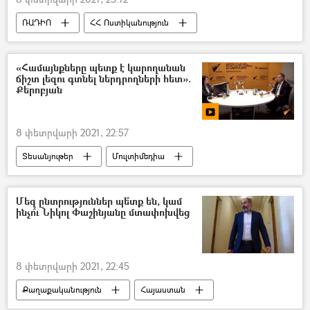
ՌԱԴԻՈ
ՀՀ Ոստիկանություն
Գևորգ Կոստանյան
նախարարություն
Նիկոլ Փաշինյան
Իշխանություն
«Համայնքները պետք է կարողանան
ճիշտ լեզու գտնել ներդրողների հետ».
Քերոբյան
8 փետրվարի 2021, 22:57
Տեսանյութեր
Մուլտիմեդիա
Հայաստան
Վահան Քերոբյան
Մեղրի
ապաշրջափակում
կանեփ
Մեզ ընտրություններ պե՞տք են, կամ
ինչո՞ւ Նիկոլ Փաշինյանը մտափոխվեց
Իրանի Իսլամական Հանրապետություն
երկաթուղի
8 փետրվարի 2021, 22:45
Քաղաքականություն
Հայաստան