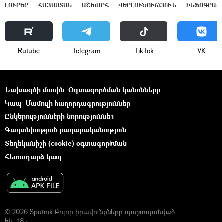
ԼՈՒՐԵՐ
ՀԱՅԱՍՏԱՆ
ԱՇԽԱՐՀ
ՎԵՐԼՈՒԾՈՒԹՅՈՒՆ
ԻՆՖՈԳՐԱՖ
Rutube
Telegram
ТikТоk
VK
Նախագծի մասին
Օգտագործման կանոնները
Կապ
Մամուլի հաղորդագրություններ
Ընկերությունների նորություններ
Գաղտնիության քաղաքականություն
Տեղեկանիշի (cookie) օգտագործման
Հետադարձ կապ
© 2026 Sputnik Բոլոր իրավունքները պաշտպանված
են. 18+