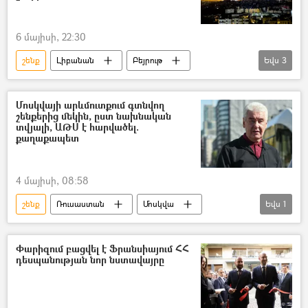
6 մայիսի, 22:30
շենք
Լիբանան
Բեյրութ
Եվս
3
անօդաչու թռչող սարք (ԱԹՍ)
անօդաչու
Իսրայել
Մոսկվայի արևմուտքում գտնվող
շենքերից մեկին, ըստ նախնական
տվյալի, ԱԹՍ է հարվածել.
քաղաքապետ
4 մայիսի, 08:58
շենք
Ռուսաստան
Մոսկվա
Եվս
1
Սերգեյ Սոբյանին
Փարիզում բացվել է Ֆրանսիայում ՀՀ
դեսպանության նոր նստավայրը