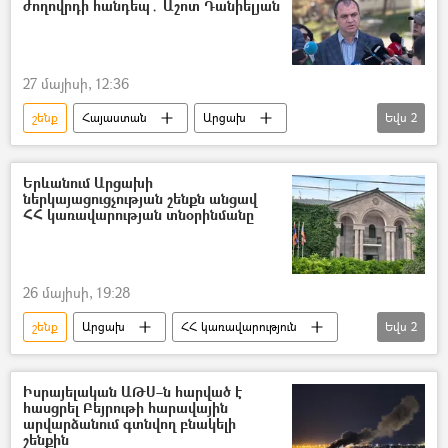
ժողովրդի հանդեպ․ Աշոտ Դանիելյան
27 մայիսի, 12:36
շենք
Հայաստան
Արցախ
Եվս
2
Աշոտ Դանիելյան
Արցախի մշտական ներկայացուցչություն
Երևանում Արցախի
ներկայացուցչության շենքն անցավ
ՀՀ կառավարության տնօրինմանը
26 մայիսի, 19:28
շենք
Արցախ
ՀՀ կառավարություն
Եվս
2
Ռոման Երիցյան
Արցախի ներկայացուցչության շենք
Իսրայելական ԱԹՍ–ն հարված է
հասցրել Բեյրութի հարավային
արվարձանում գտնվող բնակելի
շենքին