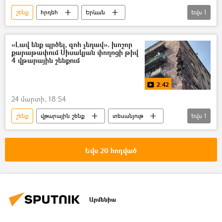
շենք
հրդեհ
Երևան
Եվս
1
«Կանազ» մշակույթի տուն
«Լավ ենք պրծել, զոհ չեղավ». խոշոր
քարաթափում Սիսակյան փողոցի թիվ
4 վթարային շենքում
2:42
24 մարտի, 18:54
շենք
վթարային շենք
տեսանյութ
Եվս
1
Տեսանյութեր
Եվս 20 հոդված
Արմենիա