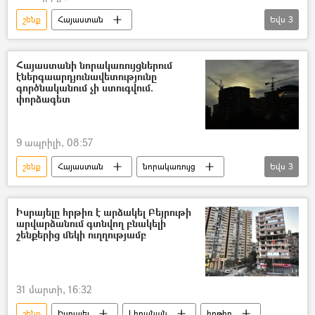
շենք
Հայաստան
Եվս
3
Ճարտարապետության և շինարարության Հայաստանի ազգային համալսարան
Երևան
քաղաք
Հայաստանի նորակառույցներում
էներգաարդյունավետությունը
գործնականում չի ստուգվում.
փորձագետ
9 ապրիլի, 08:57
շենք
Հայաստան
նորակառույց
Եվս
3
Ռուսաստան
բնակարան
Գոռ Թովմասյան
Իսրայելը հրթիռ է արձակել Բեյրութի
արվարձանում գտնվող բնակելի
շենքերից մեկի ուղղությամբ
31 մարտի, 16:32
շենք
Իսրայել
Լիբանան
հրթիռ