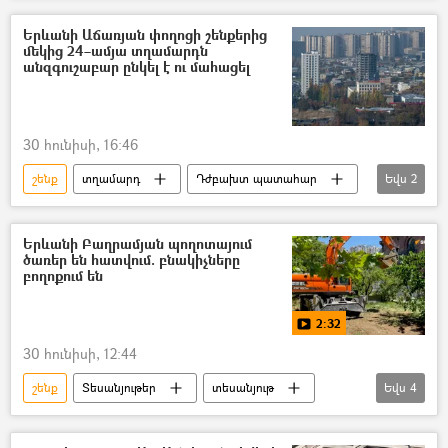
Երևանի Աճառյան փողոցի շենքերից
մեկից 24–ամյա տղամարդն
անզգուշաբար ընկել է ու մահացել
30 հունիսի, 16:46
շենք
տղամարդ
Դժբախտ պատահար
Եվս
2
Մահ
Երևան
Երևանի Բաղրամյան պողոտայում
ծառեր են հատվում. բնակիչները
բողոքում են
2:32
30 հունիսի, 12:44
շենք
Տեսանյութեր
տեսանյութ
Եվս
4
Երևան
Բողոքի ակցիա
ծառահատում
բազմաբնակարան շենք