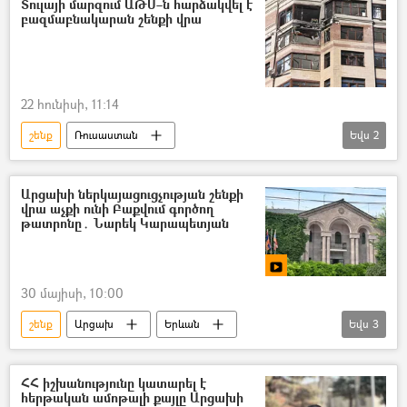
Տուլայի մարզում ԱԹՍ–ն հարձակվել է
բազմաբնակարան շենքի վրա
22 հունիսի, 11:14
շենք
Ռուսաստան
Եվս
2
անօդաչու թռչող սարք (ԱԹՍ)
Տուլա
Արցախի ներկայացուցչության շենքի
վրա աչքի ունի Բաքվում գործող
թատրոնը․ Նարեկ Կարապետյան
30 մայիսի, 10:00
շենք
Արցախ
Երևան
Եվս
3
Ադրբեջան
հայ-ադրբեջանական
Նարեկ Կարապետյան
ՀՀ իշխանությունը կատարել է
հերթական ամոթալի քայլը Արցախի
«Ուժեղ Հայաստան» կուսակցություն