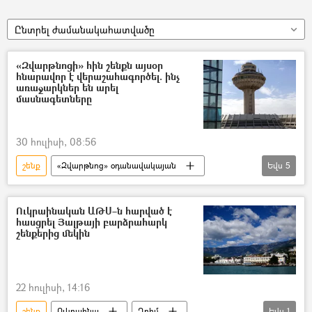
Ընտրել ժամանակահատվածը
«Զվարթնոցի» հին շենքն այսօր
հնարավոր է վերաշահագործել. ինչ
առաջարկներ են արել
մասնագետները
30 հուլիսի, 08:56
շենք
«Զվարթնոց» օդանավակայան
Եվս
5
ապամոնտաժում
Էդուարդո էռնեկյան
ՀՀ կառավարություն
Ուկրաինական ԱԹՍ–ն հարված է
հասցրել Յալթայի բարձրահարկ
Անահիտ Թարխանյան
շենքերից մեկին
Սարհատ Պետրոսյան
22 հուլիսի, 14:16
շենք
Ուկրաինա
Ղրիմ
Եվս
1