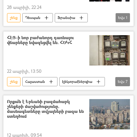
28 ապրիլի, 22:24
շենք
Դեսպան
Ֆրանսիա
Եվս
1
Արարատ Միրզոյան
ՀԷՑ–ի նոր բաժանորդ դառնալու
վճարները նվազեցվել են. ՀԾԿՀ
22 ապրիլի, 13:50
շենք
Հայաստան
էլեկտրաէներգիա
Եվս
7
Հանրային ծառայությունները կարգավորող հանձնաժողով (ՀԾԿՀ)
Սակագին
Լույս
Որքա՞ն է Երևանի բազմահարկ
շենքերի մաշվածությունը.
Հայաստանի էլեկտրական ցանցեր (ՀԷՑ)
մասնագետները տվյալների բազա են
ստեղծում
բաժանորդ
առանձնատուն
Երևան
12 ապրիլի, 09:54