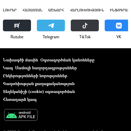
ԼՈՒՐԵՐ
ՀԱՅԱՍՏԱՆ
ԱՇԽԱՐՀ
ՎԵՐԼՈՒԾՈՒԹՅՈՒՆ
ԻՆՖՈԳՐԱՖ
Rutube
Telegram
ТikТоk
VK
Նախագծի մասին
Օգտագործման կանոնները
Կապ
Մամուլի հաղորդագրություններ
Ընկերությունների նորություններ
Գաղտնիության քաղաքականություն
Տեղեկանիշի (cookie) օգտագործման
Հետադարձ կապ