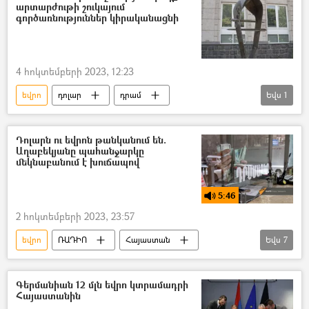
արտարժութի շուկայում
գործառնություններ կիրականացնի
4 հոկտեմբերի 2023, 12:23
եվրո
դոլար
դրամ
Եվս
1
Արտարժույթ
Կենտրոնական բանկ (ԿԲ)
Դոլարն ու եվրոն թանկանում են.
Աղաբեկյանը պահանջարկը
մեկնաբանում է խուճապով
5:46
2 հոկտեմբերի 2023, 23:57
եվրո
ՌԱԴԻՈ
Հայաստան
Եվս
7
Բանկ
դոլար
Արտարժույթ
պոդկաստ
Էդգար Աղաբեկյան
Գերմանիան 12 մլն եվրո կտրամադրի
Հայաստանին
խուճապ
Կենտրոնական բանկ (ԿԲ)