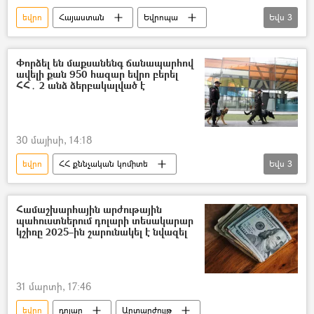
եվրո
Հայաստան
Եվրոպա
Եվս
3
Եվրամիություն
Վիզա
Արփինե Սարգսյան
Փորձել են մաքսանենգ ճանապարհով
ավելի քան 950 հազար եվրո բերել
ՀՀ․ 2 անձ ձերբակալված է
30 մայիսի, 14:18
եվրո
ՀՀ քննչական կոմիտե
Եվս
3
մաքսանենգություն
«Զվարթնոց» օդանավակայան
Համաշխարհային արժութային
պահուստներում դոլարի տեսակարար
Ձերբակալություն
կշիռը 2025–ին շարունակել է նվազել
31 մարտի, 17:46
եվրո
դոլար
Արտարժույթ