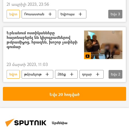
21 ապրիլի 2023, 23:56
եվրո
Ռուսաստան
Եվրոպա
Եվս
3
էլեկտրաէներգիա
պատժամիջոցներ
առևտուր
Երևանում ոստիկանները
հայտնաբերել են կիլոգրամներով
թմրամիջոց, հրազեն, խոշոր չափերի
գումար
23 մարտի 2023, 11:03
եվրո
թմրանյութ
Զենք
դոլար
Եվս
2
ՀՀ Ոստիկանություն
Երևան
Եվս 20 հոդված
Արմենիա