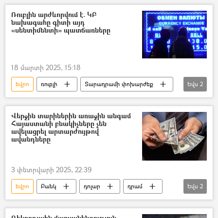
Ռուբլին արժևորվում է. ԿԲ
նախագահը գիտի այդ
«սենտիմենտի» պատճառները
18 մարտի 2025, 15:18
եվրո
ռուբլի
Տարադրամի փոխարժեք
Եվս
2
դրամ
դոլար
Վերջին տարիներին առաջին անգամ
Հայաստանի բնակիչները չեն
ավելացրել արտարժույթով
ավանդները
3 փետրվարի 2025, 22:39
եվրո
Բանկ
դոլար
դրամ
Եվս
2
Հայաստան
ավանդ
Ռեկորդային մաքսանենգություն.