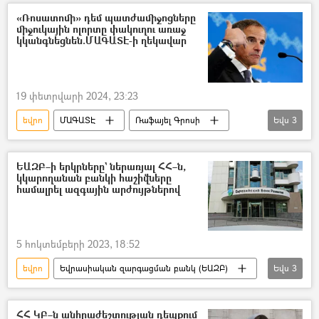
Ուկրաինա
«Ռոսատոմի» դեմ պատժամիջոցները
միջուկային ոլորտը փակուղու առաջ
կկանգնեցնեն.ՄԱԳԱՏԷ-ի ղեկավար
19 փետրվարի 2024, 23:23
եվրո
ՄԱԳԱՏԷ
Ռաֆայել Գրոսի
Եվս
3
Ատոմային էներգետիկա
Ռուսաստան
Եվրոպա
ԵԱԶԲ–ի երկրները` ներառյալ ՀՀ–ն,
կկարողանան բանկի հաշիվները
համալրել ազգային արժույթներով
5 հոկտեմբերի 2023, 18:52
եվրո
Եվրասիական զարգացման բանկ (ԵԱԶԲ)
Եվս
3
Հայաստան
դրամ
դոլար
ՀՀ ԿԲ–ն անհրաժեշտության դեպքում