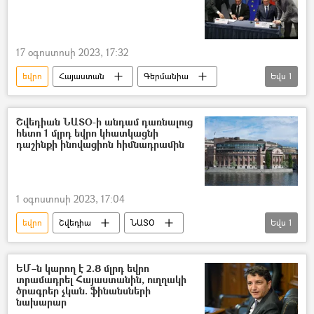
Տնտեսություն
17 օգոստոսի 2023, 17:32
եվրո
Հայաստան
Գերմանիա
Եվս
1
էլեկտրաէներգիա
Շվեդիան ՆԱՏՕ-ի անդամ դառնալուց
հետո 1 մլրդ եվրո կհատկացնի
դաշինքի ինովացիոն հիմնադրամին
1 օգոստոսի 2023, 17:04
եվրո
Շվեդիա
ՆԱՏՕ
Եվս
1
Ֆինլանդիա
ԵՄ–ն կարող է 2.8 մլրդ եվրո
տրամադրել Հայաստանին, ուղղակի
ծրագրեր չկան. ֆինանսների
նախարար