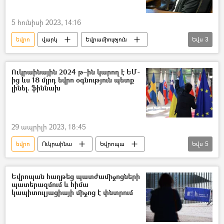
5 հունիսի 2023, 14:16
եվրո
վարկ
Եվրամիություն
Եվս
3
Հայաստան
ՀՀ ֆինանսների նախարարություն
Ուկրաինային 2024 թ–ին կարող է ԵՄ-
ից ևս 18 մլրդ եվրո օգնություն պետք
Վահե Հովհաննիսյան
լինել. ֆիննախ
29 ապրիլի 2023, 18:45
եվրո
Ուկրաինա
Եվրոպա
Եվս
5
Եվրամիություն
օգնություն
Պատերազմ
Ռուսաստան
Եվրոպան հաղթեց պատժամիջոցների
պատերազմում և հիմա
Արևմուտք
կապիտուլյացիայի միջոց է փնտրում