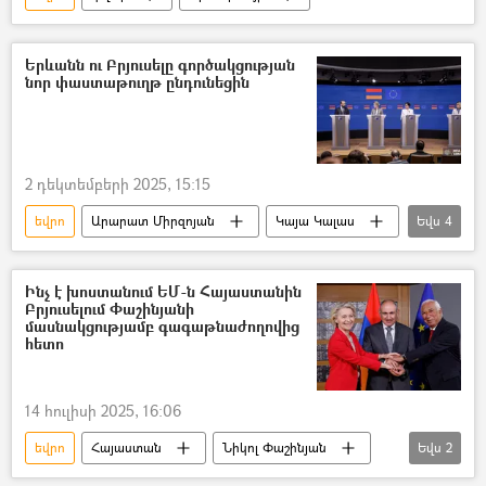
Երևանն ու Բրյուսելը գործակցության
նոր փաստաթուղթ ընդունեցին
2 դեկտեմբերի 2025, 15:15
եվրո
Արարատ Միրզոյան
Կայա Կալաս
Եվս
4
Եվրամիություն
Հիբրիդային պատերազմ
օգնություն
դրամաշնորհ
Ինչ է խոստանում ԵՄ-ն Հայաստանին
Բրյուսելում Փաշինյանի
մասնակցությամբ գագաթնաժողովից
հետո
14 հուլիսի 2025, 16:06
եվրո
Հայաստան
Նիկոլ Փաշինյան
Եվս
2
Բրյուսել
Ուրսուլա ֆոն դեր Լյայեն