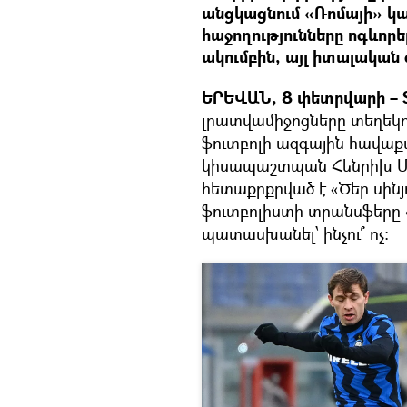
անցկացնում «Ռոմայի» կա
հաջողությունները ոգևորե
ակումբին, այլ իտալական
ԵՐԵՎԱՆ, 8 փետրվարի – S
լրատվամիջոցները տեղեկո
ֆուտբոլի ազգային հավա
կիսապաշտպան Հենրիխ Մխ
հետաքրքրված է «Ծեր սինյո
ֆուտբոլիստի տրանսֆերը «
պատասխանել՝ ինչու՞ ոչ։