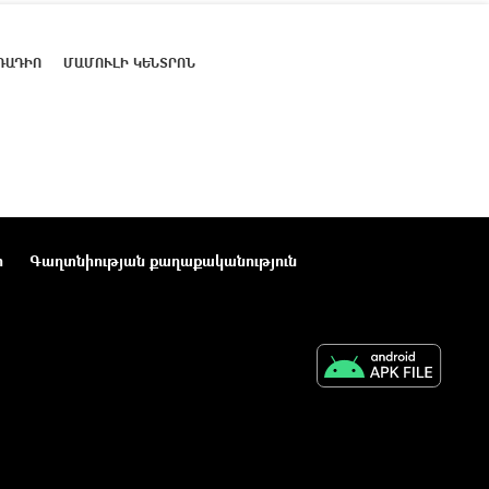
ՌԱԴԻՈ
ՄԱՄՈՒԼԻ ԿԵՆՏՐՈՆ
ր
Գաղտնիության քաղաքականություն