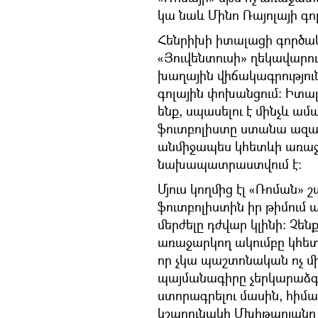
կա նաև Մինո Ռայոլայի գո
Հենրիխի իտալացի գործակա
«Յուվենտուսի» ղեկավարու
խաղային վիճակագրությունը
գոլային փոխանցում։ Իտա
ենք, սպասելու է մինչև ա
ֆուտբոլիստը ստանա ազա
անմիջապես կհետևի առաջ
նախապատրաստվում է։
Մյուս կողմից էլ «Ռոման» 
ֆուտբոլիստին իր թիմում 
մերժելը դժվար կլինի։ Չե
առաջարկող ակումբը կհետ
որ չկա պաշտոնական ոչ մ
պայմանագիրը չերկարաձգե
ստորագրելու մասին, հիմա 
կշարունակի Մխիթարյանը 