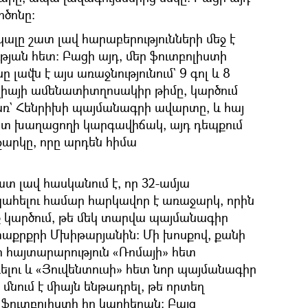
րծոնը։
լը շատ լավ հարաբերությունների մեջ է
թյան հետ։ Բացի այդ, մեր ֆուտբոլիստի
 լավն է այս առաջնությունում` 9 գոլ և 8
լիայի ամենատիտղոսակիր թիմը, կարծում
մառ` Հենրիխի պայմանագրի ավարտը, և հայ
տ խաղացողի կարգավիճակ, այդ դեպքում
արկը, որը արդեն հիմա
շատ լավ հասկանում է, որ 32-ամյա
պահելու համար հարկավոր է առաջարկ, որին
նք կարծում, թե մեկ տարվա պայմանագիր
աքրքրի Մխիթարյանին։ Մի խոսքով, քանի
ի հայտարարություն «Ռոմայի» հետ
լու և «Յուվենտուսի» հետ նոր պայմանագիր
մնում է միայն ենթադրել, թե որտեղ
ֆուտբոլիստի իր կարիերան։ Բայց