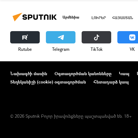
Արմենիա
ԼՈՒՐԵՐ
ՀԱՅԱՍՏԱՆ
Rutube
Telegram
ТikТоk
VK
Նախագծի մասին
Օգտագործման կանոնները
Կապ
Տեղեկանիշի (cookie) օգտագործման
Հետադարձ կապ
© 2026 Sputnik Բոլոր իրավունքները պաշտպանված են. 18+