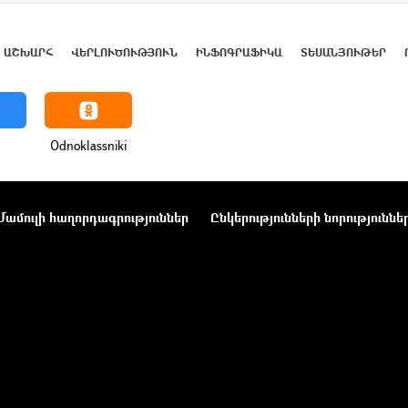
ԱՇԽԱՐՀ
ՎԵՐԼՈՒԾՈՒԹՅՈՒՆ
ԻՆՖՈԳՐԱՖԻԿԱ
ՏԵՍԱՆՅՈՒԹԵՐ
Odnoklassniki
Մամուլի հաղորդագրություններ
Ընկերությունների նորություննե