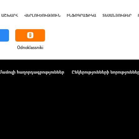
ԱՇԽԱՐՀ
ՎԵՐԼՈՒԾՈՒԹՅՈՒՆ
ԻՆՖՈԳՐԱՖԻԿԱ
ՏԵՍԱՆՅՈՒԹԵՐ
Odnoklassniki
Մամուլի հաղորդագրություններ
Ընկերությունների նորություննե