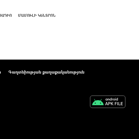
ՌԱԴԻՈ
ՄԱՄՈՒԼԻ ԿԵՆՏՐՈՆ
ր
Գաղտնիության քաղաքականություն