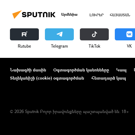
Արմենիա
ԼՈՒՐԵՐ
ՀԱՅԱՍՏԱՆ
Rutube
Telegram
ТikТоk
VK
Նախագծի մասին
Օգտագործման կանոնները
Կապ
Տեղեկանիշի (cookie) օգտագործման
Հետադարձ կապ
© 2026 Sputnik Բոլոր իրավունքները պաշտպանված են. 18+