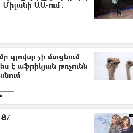
 Միլանի ԱԱ-ում․
ը գլուխը չի մտցնում
ես է աֆրիկյան թռչունն
անում
ւն
18/