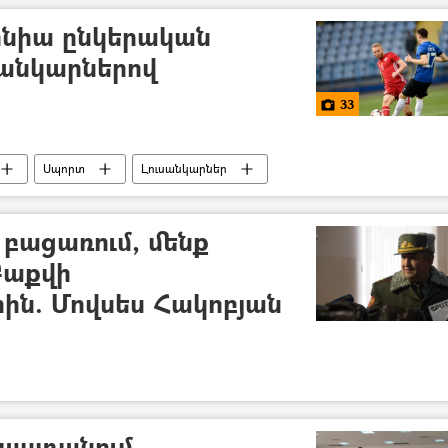
նիա ընկերական
սանկարներով
33
Սպորտ
Լուսանկարներ
բացառում, մենք
Բաքվի
րին. Մովսես Հակոբյան
ինաստանում