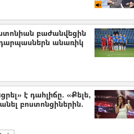
Էստոնիան բաժանվեցին
 դարպասներն անառիկ
ցրել» է դահլիճը. «Քելե,
հանել բոստոնցիներին.