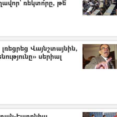
ղավոր` ռեկտո՞րը, թե՞
 լռեցրեց Վայնշտայնին,
նությունը» սերիալ
ստան-Էստոնիա