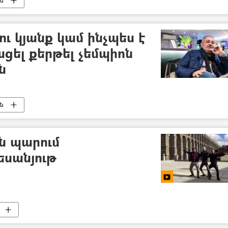
ւն
ու կյանք կամ ինչպես է
ցել քերթել չեմպիոն
ն
ւն
են պարում
եսանյութ