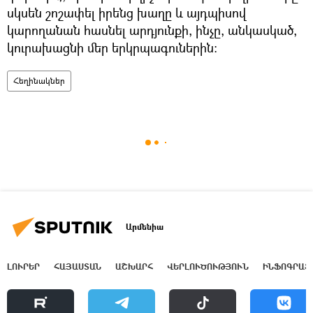
սկսեն շոշափել իրենց խաղը և այդպիսով
կարողանան հասնել արդյունքի, ինչը, անկասկած,
կուրախացնի մեր երկրպագուներին:
Հեղինակներ
Արմենիա
ԼՈՒՐԵՐ
ՀԱՅԱՍՏԱՆ
ԱՇԽԱՐՀ
ՎԵՐԼՈՒԾՈՒԹՅՈՒՆ
ԻՆՖՈԳՐԱՖ