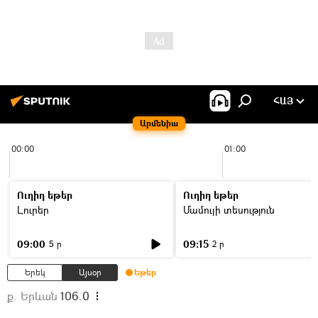
ՀԱՅ
Արմենիա
00:00
01:00
Ուղիղ եթեր
Ուղիղ եթեր
Լուրեր
Մամուլի տեսություն
09:00
09:15
5 ր
2 ր
Երեկ
Այսօր
Եթեր
ք. Երևան
106.0