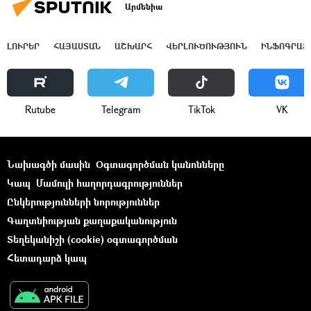
Արմենիա
ԼՈՒՐԵՐ
ՀԱՅԱՍՏԱՆ
ԱՇԽԱՐՀ
ՎԵՐԼՈՒԾՈՒԹՅՈՒՆ
ԻՆՖՈԳՐԱՖ
Rutube
Telegram
ТikТоk
VK
Նախագծի մասին
Օգտագործման կանոնները
Կապ
Մամուլի հաղորդագրություններ
Ընկերությունների նորություններ
Գաղտնիության քաղաքականություն
Տեղեկանիշի (cookie) օգտագործման
Հետադարձ կապ