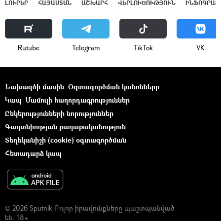
ԼՈՒՐԵՐ
ՀԱՅԱՍՏԱՆ
ԱՇԽԱՐՀ
ՎԵՐԼՈՒԾՈՒԹՅՈՒՆ
ԻՆՖՈԳՐԱՖ
Rutube
Telegram
ТikТоk
VK
Նախագծի մասին
Օգտագործման կանոնները
Կապ
Մամուլի հաղորդագրություններ
Ընկերությունների նորություններ
Գաղտնիության քաղաքականություն
Տեղեկանիշի (cookie) օգտագործման
Հետադարձ կապ
© 2026 Sputnik Բոլոր իրավունքները պաշտպանված
են. 18+