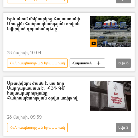
Ամենայն Հայոց կաթողիկոս Գարեգին Բ
Հայաստանի առաջին հանրապետություն
Երևանում մեկնարկեց Հայաստանի
Առաջին Հանրապետության օրվան
ուղերձ
նվիրված զորահանդեսը
28 մայիսի, 10:04
Հանրապետության հրապարակ
Հայաստան
Եվս
6
շքերթ
Սարդարապատ
Տեսանյութեր
տեսանյութ
Սթափվելու ժամն է, սա նոր
Սարդարապատ է․ ՀՅԴ ԳՄ
զորահանդես
1–ին հանրապետության օր
հայտարարությունը
Հանրապետության օրվա առիթով
28 մայիսի, 09:59
Հանրապետության հրապարակ
Եվս
3
Հայ Յեղափոխական Դաշնակցություն (ՀՅԴ)