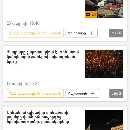
24
25 ապրիլի, 19:46
Հանրապետության հրապարակ
ֆոտոշարք
Եվս
6
Լուսանկարներ
Լուսանկար
Քաղաքացու օր
Երևան
Պայքարը շարունակվում է. Երևանում
կանցկացվի ջահերով ավանդական
Նիկոլ Փաշինյան
խորոված
երթը
13 ապրիլի, 20:34
Հանրապետության հրապարակ
Հայաստան
Եվս
2
ջահերով երթ
Երևան
Երևանում գլխավոր տոնածառի
լույսերը վառելուն հաջորդեց
հրավառությունը. լուսանկարներ