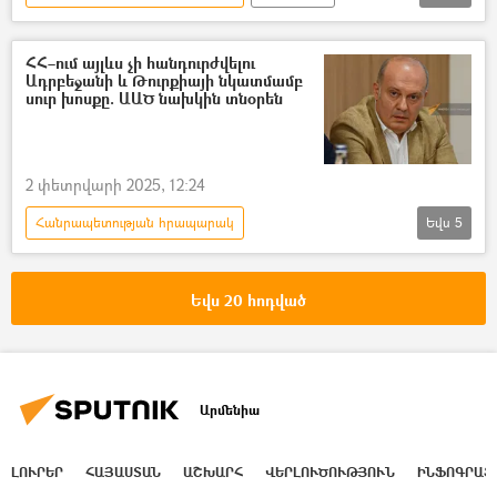
Ներդրում
ՀՀ–ում այլևս չի հանդուրժվելու
Ադրբեջանի և Թուրքիայի նկատմամբ
սուր խոսքը. ԱԱԾ նախկին տնօրեն
2 փետրվարի 2025, 12:24
Հանրապետության հրապարակ
Եվս
5
Ղարիբ Բաբայան
երգ
ՀՀ ազգային անվտանգության ծառայություն. ԱԱԾ
Եվս 20 հոդված
Ադրբեջան
Թուրքիա
Միքայել Համբարձումյան
Արմենիա
ԼՈՒՐԵՐ
ՀԱՅԱՍՏԱՆ
ԱՇԽԱՐՀ
ՎԵՐԼՈՒԾՈՒԹՅՈՒՆ
ԻՆՖՈԳՐԱՖ