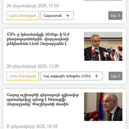
26 դեկտեմբերի 2025, 15:50
Լևոն Զուրաբյան
Հայաստան
Եվս
3
Իրանի Իսլամական Հանրապետություն
Ադրբեջան
Թուրքիա
ՀԱԿ–ը կմասնակցի 2026թ–ի ԱԺ
ընտրություններին. վարչապետի
թեկնածուն Լևոն Զուրաբյանն է
26 դեկտեմբերի 2025, 13:28
Լևոն Զուրաբյան
Հայ ազգային կոնգրես (ՀԱԿ)
Եվս
2
Ընտրություններ
Ազգային ժողովի ընտրություններ
Հայոց աշխարհի գերագույն գլխավոր
պառակտիչը պետք է հեռացվի.
Զուրաբյանը` Փաշինյանի մասին
8 դեկտեմբերի 2025, 10:39