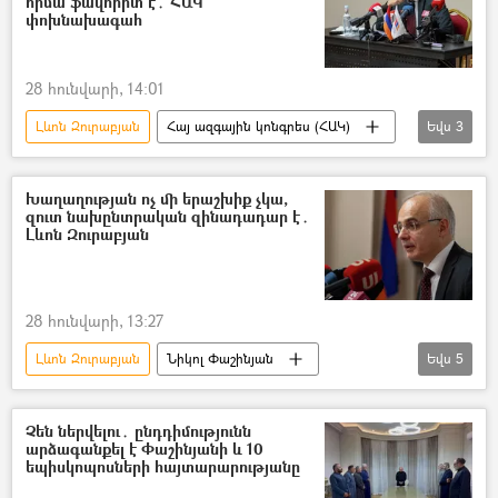
հիմա ֆավորիտ է․ ՀԱԿ
փոխնախագահ
28 հունվարի, 14:01
Լևոն Զուրաբյան
Հայ ազգային կոնգրես (ՀԱԿ)
Եվս
3
Ազգային ժողովի ընտրություններ
Սամվել Կարապետյան
Խաղաղության ոչ մի երաշխիք չկա,
զուտ նախընտրական զինադադար է․
«Մեր ձևով» շարժում
Լևոն Զուրաբյան
28 հունվարի, 13:27
Լևոն Զուրաբյան
Նիկոլ Փաշինյան
Եվս
5
Հայաստան
Ադրբեջան
Խաղաղության պայմանագիր
Չեն ներվելու․ ընդդիմությունն
արձագանքել է Փաշինյանի և 10
Եռաբլուր պանթեոն
Բանակ
եպիսկոպոսների հայտարարությանը