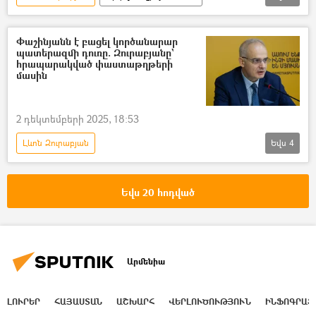
Արցախ
Ղարաբաղյան հակամարտություն
Լեռնային Ղարաբաղ
Փաշինյանն է բացել կործանարար
պատերազմի դուռը. Զուրաբյանը`
հրապարակված փաստաթղթերի
մասին
2 դեկտեմբերի 2025, 18:53
Լևոն Զուրաբյան
Եվս
4
Ղարաբաղյան հակամարտություն
բանակցային գործընթաց
Նիկոլ Փաշինյան
Եվս 20 հոդված
փաստաթուղթ
Արմենիա
ԼՈՒՐԵՐ
ՀԱՅԱՍՏԱՆ
ԱՇԽԱՐՀ
ՎԵՐԼՈՒԾՈՒԹՅՈՒՆ
ԻՆՖՈԳՐԱՖ