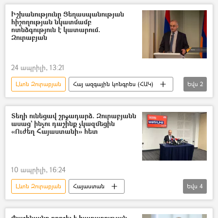
Լևոն Տեր–Պետրոսյան
բանավեճ
Իշխանությունը Ցեղասպանության
հիշողության նկատմամբ
ադրբեջանցի
Հայ ազգային կոնգրես (ՀԱԿ)
ոտնձգություն է կատարում.
Զուրաբյան
24 ապրիլի, 13:21
Լևոն Զուրաբյան
Հայ ազգային կոնգրես (ՀԱԿ)
Եվս
2
Ծիծեռնակաբերդ
Հայոց ցեղասպանություն
Տեղի ունեցավ շրջադարձ. Զուրաբյանն
ասաց` ինչու դաշինք չկազմեցին
«Ուժեղ Հայաստանի» հետ
10 ապրիլի, 16:24
Լևոն Զուրաբյան
Հայաստան
Եվս
4
Հայ ազգային կոնգրես (ՀԱԿ)
«Ուժեղ Հայաստան» կուսակցություն
Փաշինյանը որոշել է խաղաղության