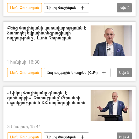
Լևոն Զուրաբյան
Նիկոլ Փաշինյան
Եվս
2
Սամվել Կարապետյան
Անցումային արդարադատություն
Հենց Փաշինյանի կառավարությունն է
ձախողել եվրաինտեգրացիայի
ուղղությունը․ Լևոն Զուրաբյան
1 հունիսի, 16:30
Լևոն Զուրաբյան
Հայ ազգային կոնգրես (ՀԱԿ)
Եվս
5
Նիկոլ Փաշինյան
Եվրասիական տնտեսական միություն (ԵԱՏՄ)
«Նիկոլ Փաշինյանը գնացել է
գործարքի». Զուրաբյանը` Թրամփի
Հայաստան և ԵԱՏՄ
Եվրամիություն
աջակցության և ՀՀ ապագայի մասին
Տնտեսություն
28 մայիսի, 15:44
Լևոն Զուրաբյան
Նիկոլ Փաշինյան
Եվս
4