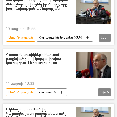
մենաշնորհը վերցնել իր ձեռքը, որը
Ընտրություններ
Նիկոլ Փաշինյան
խարդախություն է. Զուրաբյան
10 ապրիլի, 15:55
Լևոն Զուրաբյան
Հայ ազգային կոնգրես (ՀԱԿ)
Եվս
1
Ազգային ժողովի ընտրություններ
Դատարկ սրտիկների հետևում
թաքնված է լավ կարգավորված
կոռուպցիա. Լևոն Զուրաբյան
14 մարտի, 13:33
Լևոն Զուրաբյան
Հայաստան
Եվս
5
Նիկոլ Փաշինյան
Իլհամ Ալիև
Ադրբեջան
կոռուպցիա
Ակնհայտ է, որ Սամվել
Կարապետյանի քաղաքական ուժը
Հայ Առաքելական Եկեղեցի