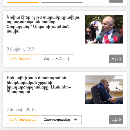
Հայ ազգային կոնգրես (ՀԱԿ)
քարոզարշավ
Ընտրություններ
Կռվում էինք ոչ թե տարածք գրավելու,
այլ ազատության համար․
Ազգային ժողովի ընտրություններ
Զուրաբյանը՝ Արցախի շարժման
մասին
9 մայիսի, 12:31
Լևոն Զուրաբյան
Հայաստան
Եվս
3
Նիկոլ Փաշինյան
Ադրբեջան
Արցախ
Ինձ ավելի շատ մտահոգում են
հետընտրական շրջանի
իրադարձությունները. Լևոն Տեր–
Պետրոսյան
2 մայիսի, 20:15
Լևոն Զուրաբյան
Ընտրություններ
Եվս
5
Ազգային ժողովի ընտրություններ