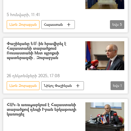
5 հունվարի, 11:41
Լևոն Զուրաբյան
Հայաստան
Եվս
5
Նիկոլ Փաշինյան
Եկեղեցի
Արթուր Վանեցյան
Տիգրան Աբրահամյան
Փաշինյանը ԵՄ-ին հրավիրել է
Հայաստանի տարածքում
Էլինար Վարդանյան
Ռուսաստանի հետ պրոքսի
պատերազմի․ Զուրաբյան
26 դեկտեմբերի 2025, 17:08
Լևոն Զուրաբյան
Նիկոլ Փաշինյան
Եվս
1
Հիբրիդային պատերազմ
ՀԱԿ–ն առաջարկում է Հայաստանի
տարածքով դեպի Իրան երկաթուղի
կառուցել