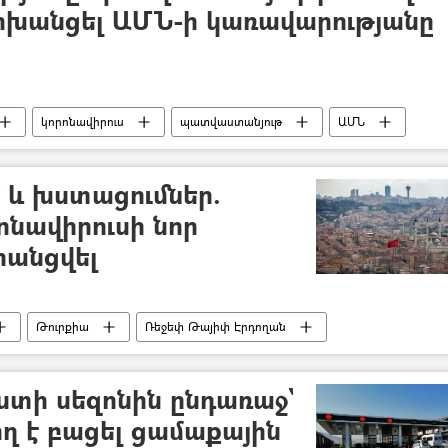
ոխանցել ԱՄՆ-ի կառավարությանը
կորոնավիրուս
պատվաստանյութ
ԱՄՆ
 և խստացումներ.
ոնավիրուսի նոր
րանցվել
Թուրքիա
Ռեջեփ Թայիփ Էրդողան
տի սեզոնին ընդառաջ`
 է բացել ցամաքային