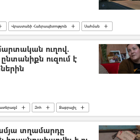
Վրաստանի Հանրապետություն
Սահման
Սև ծով
մարտական ուղով.
ընտանիքն ուզում է
րներին
ատերազմ
Զոհ
Ջաբրայիլ
–ամյա տղամարդը
ն հոսանքահարվել է ու