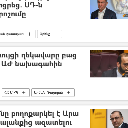
րցրեց. ՍԴ-ն
րոշումը
կան դատարան
Օրենք
ւն
Ռոբերտ Քոչարյան
ույցի ղեկավարը բաց
Հ ԱԺ նախագահին
ՀՀ ՄԻՊ
Արման Թաթոյան
գային ժողով)
բյուջե
ը բողոքարկել է Արա
կալանքից ազատելու