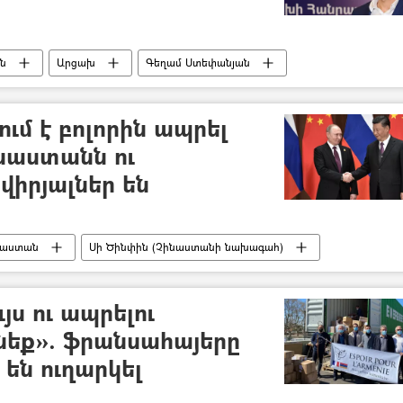
ն
Արցախ
Գեղամ Ստեփանյան
 հարձակում
ում է բոլորին ապրել
ւսաստանն ու
իրյալներ են
նաստան
Սի Ծինփին (Չինաստանի նախագահ)
հպանական
գագաթնաժողով
Ջո Բայդեն
յս ու ապրելու
եք». ֆրանսահայերը
 են ուղարկել