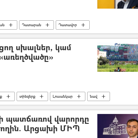
յան
Դատարան
Դատավոր
բողոք
ֆեյք
«Գագիկ Սողոմոնյան» ֆեյք
ցող սխալներ, կամ
 «առեղծվածը»
ցք
տիեզերք
Լուսանկար
նավ
ղի պատճառով վարորդը
ծողին. Արցախի ՄԻՊ