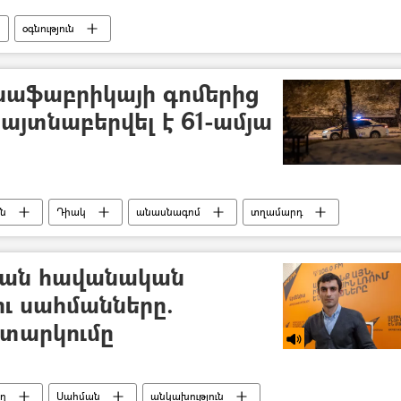
օգնություն
նաֆաբրիկայի գոմերից
այտնաբերվել է 61-ամյա
ն
Դիակ
անասնագոմ
տղամարդ
ման հավանական
ւ սահմանները.
իտարկումը
ղ
Սահման
անկախություն