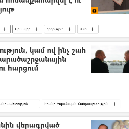
յութ
Արմավիր
գողություն
Մահ
թյուն, կամ ով ինչ շահ
տարածաշրջանային
ու հարցում
անրապետություն
Իրանի Իսլամական Հանրապետություն
Լեռնային Ղարաբաղ
Ղարաբաղյան հակամարտություն
անին վերագրված