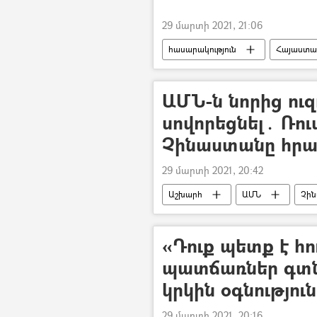
29 մարտի 2021, 21:06
հասարակություն
Հայաստա
ադրբեջանցի
ավազակային
ԱՄՆ-ն նորից ուզ
սովորեցնել․ Ռո
Չինաստանը հրավ
29 մարտի 2021, 20:42
Աշխարհ
ԱՄՆ
Չի
Վլադիմիր Պուտին
բնապա
«Դուք պետք է հու
պատճառներ գտն
կրկին օգնություն
29 մարտի 2021, 20:16