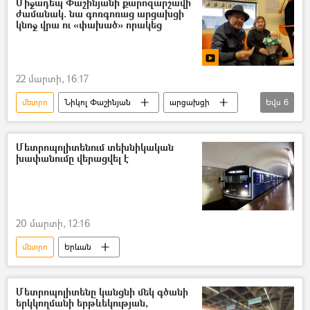
Միջադեպ Փաշինյանի քարոզարշավի
ժամանակ. նա գոռգոռաց արցախցի
կնոջ վրա ու «փախած» որակեց
22 մարտի, 16:17
մետրո
Նիկոլ Փաշինյան
արցախցի
Եվս
6
Կին
հերոս
երեխա
Հայաստան
քարտեզ
Մետրոպոլիտենում տեխնիկական
խափանումը վերացվել է
քարոզարշավ
20 մարտի, 12:16
մետրո
Երևան
Մետրոպոլիտենը կանցնի մեկ գծանի
երկկողմանի երթևեկության,