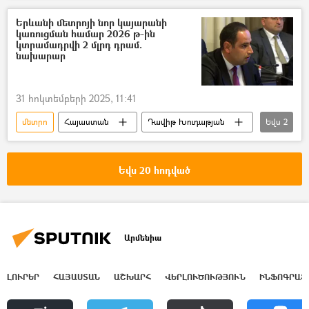
Երևանի մետրոյի նոր կայարանի
կառուցման համար 2026 թ-ին
կտրամադրվի 2 մլրդ դրամ.
նախարար
31 հոկտեմբերի 2025, 11:41
մետրո
Հայաստան
Դավիթ Խուդաթյան
Եվս
2
Աջափնյակ
կայարան
Եվս 20 հոդված
Արմենիա
ԼՈՒՐԵՐ
ՀԱՅԱՍՏԱՆ
ԱՇԽԱՐՀ
ՎԵՐԼՈՒԾՈՒԹՅՈՒՆ
ԻՆՖՈԳՐԱՖ