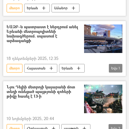
մետրո
Երևան
Ամանոր
ԵԱԶԲ–ն պատրաստ է ներդրում անել
Երևանի մետրոպոլիտենի
նախագծերում. սպասում է
արձագանքի
18 դեկտեմբերի 2025, 12:35
մետրո
Հայաստան
Երևան
Եվս
1
Եվրասիական զարգացման բանկ (ԵԱԶԲ)
Նյու Դելիի մետրոյի կայարանի մոտ
տեղի ունեցած պայթյունի զոհերի
թիվը հասել է 13-ի
10 նոյեմբերի 2025, 20:44
մետրո
Հնդկաստան
պայթյուն
Եվս
2