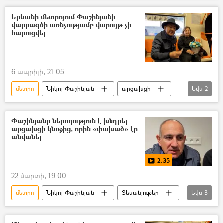
Երևանի մետրոյում Փաշինյանի
վարքագծի առնչությամբ վարույթ չի
հարուցվել
6 ապրիլի, 21:05
մետրո
Նիկոլ Փաշինյան
արցախցի
Եվս
2
Կին
Կոռուպցիայի կանխարգելման հանձնաժողով
Փաշինյանը ներողություն է խնդրել
արցախցի կնոջից, որին «փախած» էր
անվանել
2:35
22 մարտի, 19:00
մետրո
Նիկոլ Փաշինյան
Տեսանյութեր
Եվս
3
արցախցի
Կին
երեխա