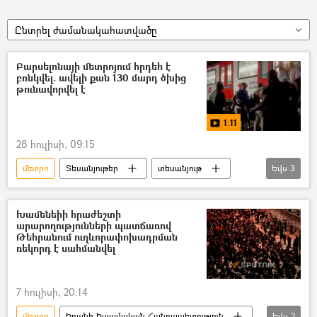
Ընտրել ժամանակահատվածը
Բարսելոնայի մետրոյում հրդեհ է
բռնկվել. ավելի քան 130 մարդ ծխից
թունավորվել է
1:11
28 հուլիսի, 09:15
մետրո
Տեսանյութեր
տեսանյութ
Եվս
3
Բարսելոնա
հրդեհ
Տուժածներ
Խամենեիի հրաժեշտի
արարողությունների պատճառով
Թեհրանում ուղևորափոխադրման
ռեկորդ է սահմանվել
7 հուլիսի, 20:14
մետրո
Իրանի Իսլամական Հանրապետություն
Եվս
2