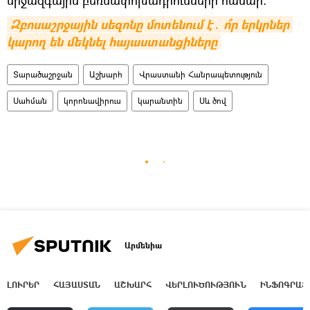
Զբոսաշրջային սեզոնը մոտենում է․ ո՞ր երկրներ 
կարող են մեկնել հայաստանցիները
Տարածաշրջան
Աշխարհ
Վրաստանի Հանրապետություն
Սահման
կորոնավիրուս
կարանտին
Սև ծով
Արմենիա
ԼՈՒՐԵՐ
ՀԱՅԱՍՏԱՆ
ԱՇԽԱՐՀ
ՎԵՐԼՈՒԾՈՒԹՅՈՒՆ
ԻՆՖՈԳՐԱՖ