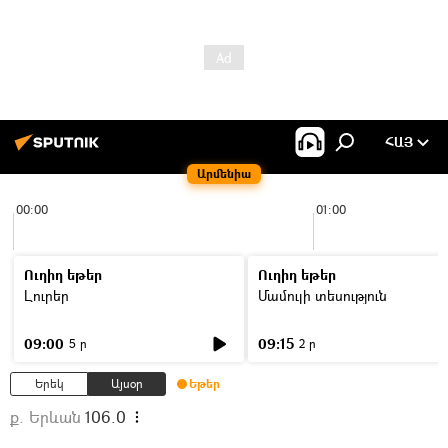
ՀԱՅ
Արմենիա
00:00
01:00
Ուղիղ եթեր
Ուղիղ եթեր
Լուրեր
Մամուլի տեսություն
09:00
09:15
5 ր
2 ր
Երեկ
Այսօր
Եթեր
ք. Երևան
106.0