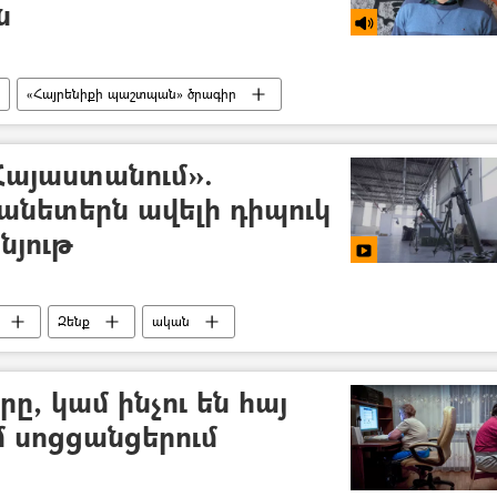
ն
«Հայրենիքի պաշտպան» ծրագիր
ւն (ԲՀԿ)
Հայ Յեղափոխական Դաշնակցություն (ՀՅԴ)
Հայաստանում».
անետերն ավելի դիպուկ
նյութ
Զենք
ական
ը, կամ ինչու են հայ
մ սոցցանցերում