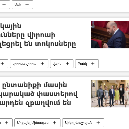
Մահ
կային
ւնները վիրուսի
ցրել են տոկոսները
կորոնավիրուս
վարկ
Բանկ
ցախում
 ընտանիքի մասին
պարակած փաստերով
րդեն զբաղվում են
ն
Միքայել Մինասյան
Նիկոլ Փաշինյան