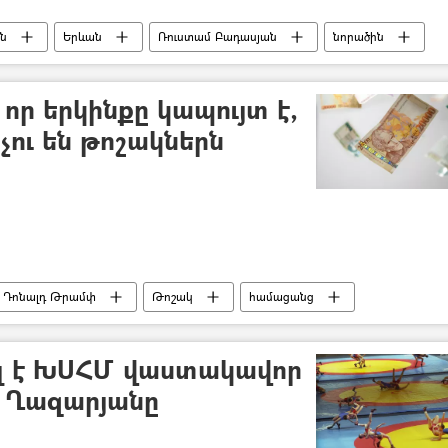
ն
Երևան
Ռուստամ Բադասյան
նորածին
 որ երկինքը կապույտ է,
նչու են թոշակներն
Դոնալդ Թրամփ
Թոշակ
համացանց
ի հետ
ել է ԽՍՀՄ վաստակավոր
 Ղազարյանը