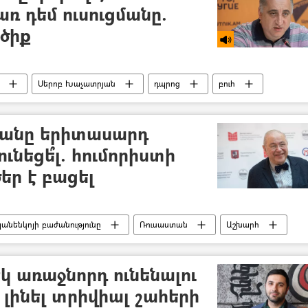
ռ դեմ ուսուցմանը.
ծիք
Սերոբ Խաչատրյան
դպրոց
բուհ
յանը երիտասարդ
ւնեցե՞լ. հումորիստի
ր է բացել
անենկոյի բաժանությունը
Ռուսաստան
Աշխարհ
երեխա
կ առաջնորդ ունենալու
 լինել տրիվիալ շահերի