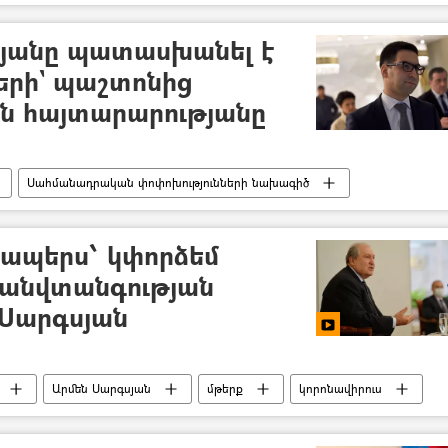
ՊԵԿ)
Ապօրինի
յանը պատասխանել է
երի` պաշտոնից
ին հայտարարությանը
Սահմանադրական փոփոխությունների նախագիծ
Սահմանադրություն
Ռուստամ Բադասյան
պաշտոնանկ անելու գործընթացը
ապերս՝ կփորձեմ
 անվտանգության
 Սարգսյան
Արմեն Սարգսյան
մթերք
կորոնավիրուս
ցախում