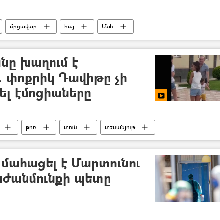
մրցավար
հայ
Մահ
նը խաղում է
. փոքրիկ Դավիթը չի
ել էմոցիաները
թոռ
տուն
տեսանյութ
 մահացել է Մարտունու
աժանմունքի պետը