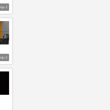
Եվս
2
Եվս
2