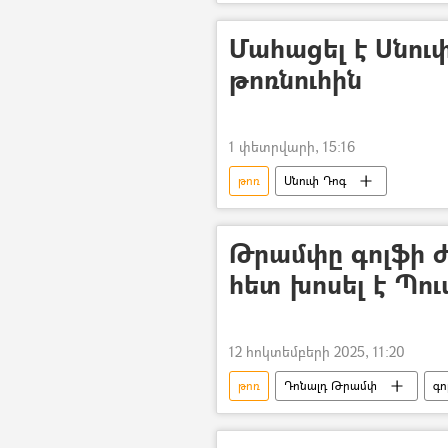
Մահացել է Սնու
թոռնուհին
1 փետրվարի, 15:16
թոռ
Սնուփ Դոգ
Թրամփը գոլֆի ժ
հետ խոսել է Պո
12 հոկտեմբերի 2025, 11:20
թոռ
Դոնալդ Թրամփ
գո