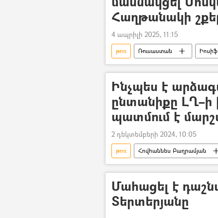
մասնակցել Մոսկ
Հաղթանակի շքե
4 ապրիլի 2025, 11:15
թոռ
Ռուսաստան
Իոսիֆ
Հայրենական մեծ պատերազմ
Ինչպես է արձագ
ընտանիքը ԼՂ–ի 
պատմում է մարշ
2 դեկտեմբերի 2024, 10:05
թոռ
Հովհաննես Բաղրամյան
Մահացել է դաշ
Տերտերյանը