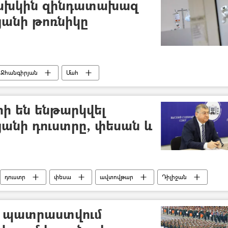
նախկին զինդատախազ
յանի թոռնիկը
 Ջհանգիրյան
Մահ
րի են ենթարկվել
անի դուստրը, փեսան և
դուստր
փեսա
ավտովթար
Դիլիջան
ի պատրաստվում