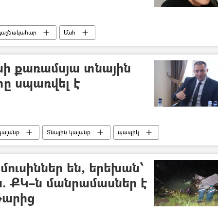
դաշնակահար
Մահ
նի քառամսյա տնային
ը սպառվել է
կալանք
Տնային կալանք
պապիկ
ուսիններ են, երեխան՝
ն. ՔԿ–ն մանրամասներ է
թարից