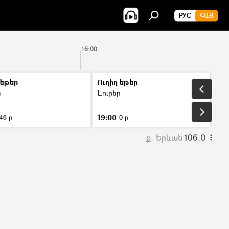
РУС
ՀԱՅ
16:00
 եթեր
Ուղիղ եթեր
ր
Լուրեր
19:00
46 ր
0 ր
ք. Երևան
106.0