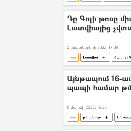
Դը Գոլի թոռը մի
Լատվիայից չվտա
5 սեպտեմբերի 2023, 17:34
թոռ
Լատվիա
Շառլ դը Գ
Այնթապում 16-ամ
պապի համար թմ
8 մայիսի 2023, 19:25
թոռ
թմրանյութ
Այնթապ