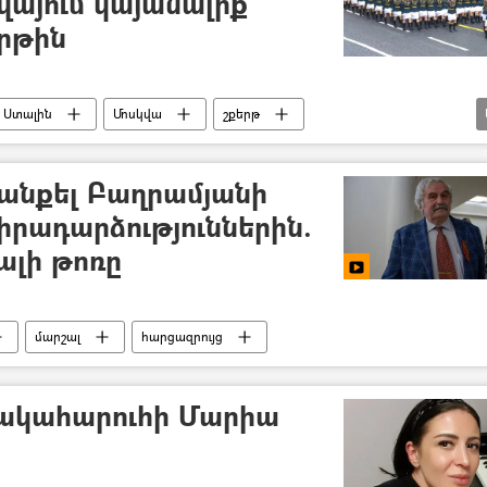
վայում կայանալիք
րթին
 Ստալին
Մոսկվա
շքերթ
անքել Բաղրամյանի
իրադարձություններին.
ալի թոռը
մարշալ
հարցազրույց
նակահարուհի Մարիա