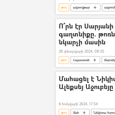
թոռ
ավտովթար
ավտոմ
ամուսին
ՀՀ քննչական կոմ
Ո՞րն էր Սարյան
գաղտնիքը. թոռն
նկարչի մասին
28 փետրվարի 2024, 08:55
թոռ
Հայաստան
Մարտի
տեսանյութ
Տեսանյութեր
Մահացել է Նիկի
Ալեքսեյ Աջուբեյը
6 հունվարի 2024, 17:54
թոռ
Մահ
Նիկիտա Խրու