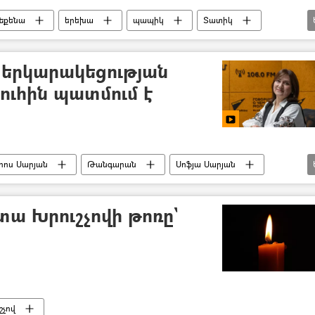
եքենա
երեխա
պապիկ
Տատիկ
իտե
ի երկարակեցության
ուհին պատմում է
րոս Սարյան
Թանգարան
Սոֆյա Սարյան
տա Խրուշչովի թոռը`
շչով