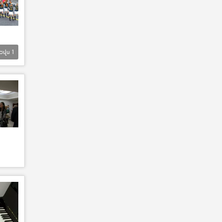
Եվս
1