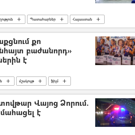
ություն
Պատահարներ
Հայաստան
 փորձ
Կին
բժիշկ
հիվանդանոց
թաքցնում քո
Անհայտ բաժանորդ»
ներին է
ւն
մշակույթ
ֆիլմ
Նազենի Հովհաննիսյան
կինո
ովթար Վայոց Ձորում.
 մահացել է