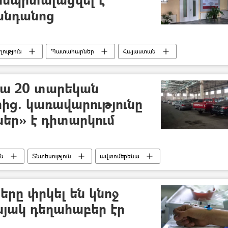
անդանոց
ություն
Պատահարներ
Հայաստան
րեխա
հիվանդանոց
Արարատի մարզ
ա 20 տարեկան
րից. կառավարությունը
եր» է դիտարկում
ւն
Տնտեսություն
ավտոմեքենա
րտիրոսյան
երը փրկել են կնոջ
նյակ դեղահաբեր էր