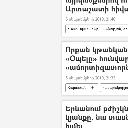
Արտաշատի հիվ
6 սեպտեմբերի 2019, 21:40
Վթար, պատահար, սպանություն, գող
այրվածք
աղջիկ
ե
Որքան կթանկան
«Օպելը» հունվա
«ամորտիզատորն
6 սեպտեմբերի 2019, 21:33
Հայաստան
հասարակությո
թանկացում
Պանդուխտ Մա
Երևանում բժիշկն
կյանքը. նա տաս
խմել