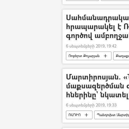
ՀՀ արտակարգ իրավիճակների նախա
հայ
Սահմանադրակա
հրապարակել է Ռ
գործով ամբողջա
6 սեպտեմբերի 2019, 19:42
Ռոբերտ Քոչարյան
Քաղաքա
«Մարտի 1–ի» գործով դատավարությո
Մարտիրոսյան. «
մաքսազերծման գ
հներինը` նկատե
6 սեպտեմբերի 2019, 19:33
ՌԱԴԻՈ
Պանդուխտ Մարտի
մաքսատուրք
ավտոմաքսատ