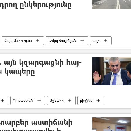
ող ընկերությունը
Հայկ Մարության
Նիկոլ Փաշինյան
աղբ
 այն կզարգացնի հայ-
ս կապերը
Ռուսաստան
Աշխարհ
բիզնես
ուր Ջանիբեկյան
 տարբեր աստիճանի
ոսպիտալացվել է