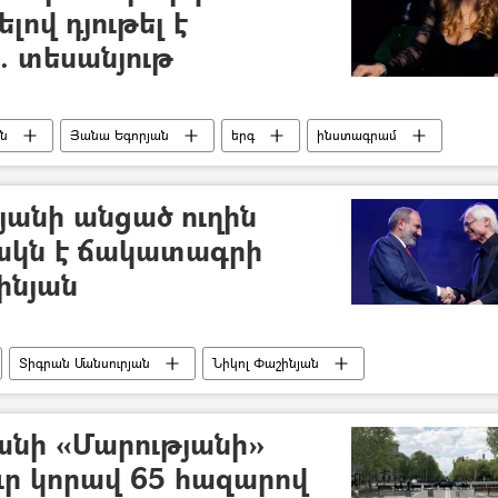
լով դյութել է
. տեսանյութ
ն
Յանա Եգորյան
երգ
ինստագրամ
յանի անցած ուղին
ակն է ճակատագրի
ինյան
Տիգրան Մանսուրյան
Նիկոլ Փաշինյան
Հայկ Մարության
անի «Մարությանի»
ւր կորավ 65 հազարով