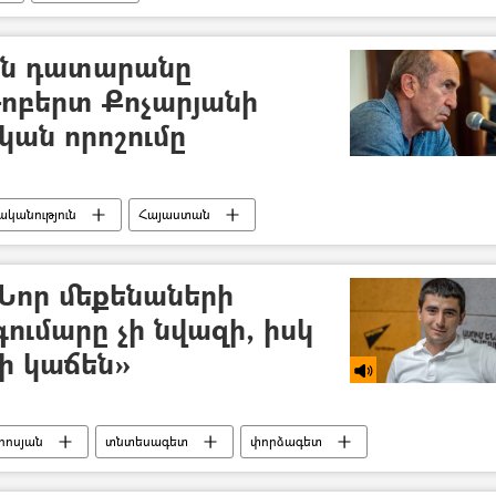
րարություն (ԱԻՆ)
հրշեջ
փրկարար
ն դատարանը
ոբերտ Քոչարյանի
կան որոշումը
կանություն
Հայաստան
ւն
Սահմանադրական դատարան
Նոր մեքենաների
ումարը չի նվազի, իսկ
լի կաճեն»
րոսյան
տնտեսագետ
փորձագետ
ուն