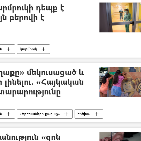
րմրուկի դեպք է
ն բերովի է
ն
կարմրուկ
յուն
հիվանդ
հիվանդանոց
Ուկրաինա
ղաքը» մեկուսացած և
 լինելու. «Հայկական
տարարությունը
ւն
«Երեխաների քաղաք»
երեխա
ՀՀ կառավարություն
որոշում
Արարատի մարզ
անություն «զոն