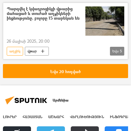
Պարզվել է կվադրոցիկլի վթարից
մահացած և տուժած աղջիկների
ինքնությունը. բոլորը 15 տարեկան են
26 մայիսի 2025, 20:00
աղջիկ
վթար
Եվս
5
Վթար, պատահար, սպանություն, գողություն
Ծաղկաձոր
Կվադրոցիկլ
Մահ
Եվս 20 հոդված
վարորդ
Արմենիա
ԼՈՒՐԵՐ
ՀԱՅԱՍՏԱՆ
ԱՇԽԱՐՀ
ՎԵՐԼՈՒԾՈՒԹՅՈՒՆ
ԻՆՖՈԳՐԱՖ