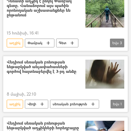
Դեռատի աղջիկ է ընկել Փամբակ
գետը. Վանաձորում այս պահին
Փամբակ
Վանաձոր
որոնողական աշխատանքներ են
ընթանում
Դժբախտ պատահար
քույր
15 հունիսի, 16:41
աղջիկ
Փամբակ
Գետ
Եվս
3
փրկարար
Վանաձոր
ջրահեղձ
Վեդիում սեռական բռնության
ենթարկված անչափահասների
գործով հայտնաբերվել է 3-րդ անձը
8 մայիսի, 22:10
աղջիկ
Վեդի
սեռական բռնություն
Եվս
1
ՀՀ քննչական կոմիտե
Վեդիում սեռական բռնության
ենթարկված աղջիկների հորեղբայրը