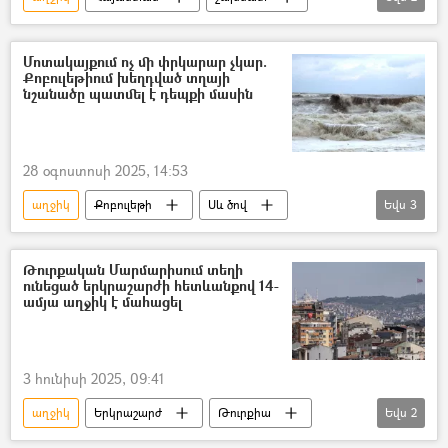
պատանի
Սպորտ
Մոտակայքում ոչ մի փրկարար չկար.
Քոբուլեթիում խեղդված տղայի
նշանածը պատմել է դեպքի մասին
28 օգոստոսի 2025, 14:53
աղջիկ
Քոբուլեթի
Սև ծով
Եվս
3
տղամարդ
ջրահեղձ
փրկարար
Թուրքական Մարմարիսում տեղի
ունեցած երկրաշարժի հետևանքով 14-
ամյա աղջիկ է մահացել
3 հունիսի 2025, 09:41
աղջիկ
Երկրաշարժ
Թուրքիա
Եվս
2
Տուժածներ
Մահ