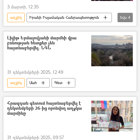
3 մարտի, 12:35
աղջիկ
Իրանի Իսլամական Հանրապետություն
Եվս
4
Աշակերտ
Զոհ
Տեսանյութեր
տեսանյութ
Լիլիթ Երմալովյանի մարմնի վրա
բռնության հետքեր չեն
հայտնաբերվել. ՆԳՆ
31 դեկտեմբերի 2025, 12:49
աղջիկ
Մահ
Գետ
Հրազդան գետում հայտնաբերվել է
դեկտեմբերի 26-ից որոնվող աղջկա
մարմինը
31 դեկտեմբերի 2025, 09:57