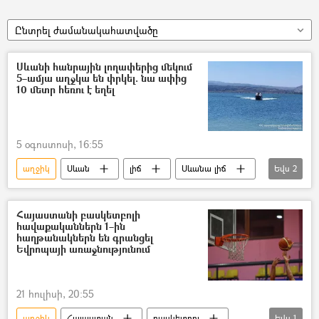
Ընտրել ժամանակահատվածը
Սևանի հանրային լողափերից մեկում
5–ամյա աղջկա են փրկել. նա ափից
10 մետր հեռու է եղել
5 օգոստոսի, 16:55
աղջիկ
Սևան
լիճ
Սևանա լիճ
Եվս
2
երեխա
փրկարար
Հայաստանի բասկետբոլի
հավաքականներն 1–ին
հաղթանակներն են գրանցել
Եվրոպայի առաջնությունում
21 հուլիսի, 20:55
աղջիկ
Հայաստան
բասկետբոլ
Եվս
1