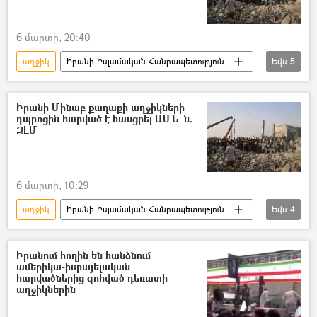
6 մարտի, 20:40
աղջիկ
Իրանի Իսլամական Հանրապետություն
Եվս
5
դպրոց
ԱՄՆ
Աշակերտ
Արաբական միացյալ էմիրություններ (ԱՄԷ)
Իրանի Մինաբ քաղաքի աղջիկների
դպրոցին հարված է հասցրել ԱՄՆ–ն.
ռազմաբազա
ԶԼՄ
6 մարտի, 10:29
աղջիկ
Իրանի Իսլամական Հանրապետություն
Եվս
4
ԱՄՆ
Իսրայել
դպրոց
ավիահարված
Իրանում հողին են հանձնում
ամերիկա-իսրայելական
հարվածներից զոհված դեռատի
աղջիկներին