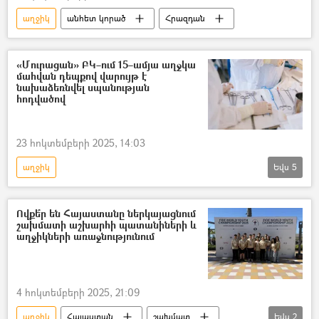
աղջիկ
անհետ կորած
Հրազդան
«Մուրացան» ԲԿ–ում 15–ամյա աղջկա
մահվան դեպքով վարույթ է
նախաձեռնվել սպանության
հոդվածով
23 հոկտեմբերի 2025, 14:03
աղջիկ
Եվս
5
«Մուրացան» համալսարանական հիվանդանոց
Մահ
երեխա
Քրեական գործ
Ովքե՞ր են Հայաստանը ներկայացնում
շախմատի աշխարհի պատանիների և
վիրահատություն
աղջիկների առաջնությունում
4 հոկտեմբերի 2025, 21:09
աղջիկ
Հայաստան
շախմատ
Եվս
2