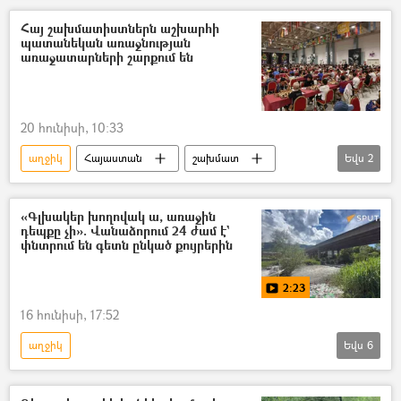
Հայ շախմատիստներն աշխարհի
պատանեկան առաջնության
առաջատարների շարքում են
20 հունիսի, 10:33
աղջիկ
Հայաստան
շախմատ
Եվս
2
պատանի
Սպորտ
«Գլխակեր խողովակ ա, առաջին
դեպքը չի». Վանաձորում 24 ժամ է`
փնտրում են գետն ընկած քույրերին
2:23
16 հունիսի, 17:52
աղջիկ
Եվս
6
Ներքին գործերի նախարարություն (ՆԳՆ)
Տեսանյութեր
տեսանյութ