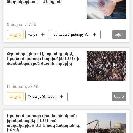
ձերբակալված է․ Մելիքյան
8 մայիսի, 17:19
աղջիկ
Վեդի
սեռական բռնություն
Եվս
1
Հորեղբայր
Թրամփը պնդում է, որ տեղյակ չէ
Իրանում դպրոցի հարվածին ԱՄՆ–ի
մասնակցության մասին լուրերից
11 մարտի, 22:48
աղջիկ
Դոնալդ Թրամփ
Եվս
5
Իրանի Իսլամական Հանրապետություն
դպրոց
Իսրայել
ԱՄՆ
Իրանում դպրոցի վրա հարձակումն
իրականացվել է ԱՄԷ-ում
Զոհ
տեղակայված ԱՄՆ ռազմակայանից.
ԻՀՊԿ