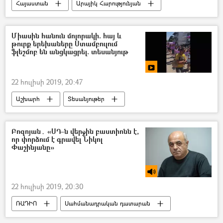
Հայաստան
Արայիկ Հարությունյան
Արձակուրդ
Միասին հանուն մոլորակի. հայ և
թուրք երեխաները Ստամբուլում
ֆլեշմոբ են անցկացրել. տեսանյութ
22 հուլիսի 2019, 20:47
Աշխարհ
Տեսանյութեր
Մուլտիմեդիա
հայ
երեխա
Թուրք
Թուրքիա
ֆլեշմոբ
Բոզոյան․ «ՍԴ-ն վերջին բաստիոնն է,
որ փորձում է գրավել Նիկոլ
Փաշինյանը»
22 հուլիսի 2019, 20:30
ՌԱԴԻՈ
Սահմանադրական դատարան
Նիկոլ Փաշինյան
Երվանդ Բոզոյան