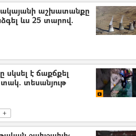
մակայանի աշխատանքը
ձգել ևս 25 տարով.
 սկսել է ճաքճքել
տակ. տեսանյութ
թական ջախջախիչ