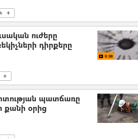
ւն
ւսական ուժերը
բեկիչների դիրքերը
0:38
ոտության պատճառը
 քանի օրից