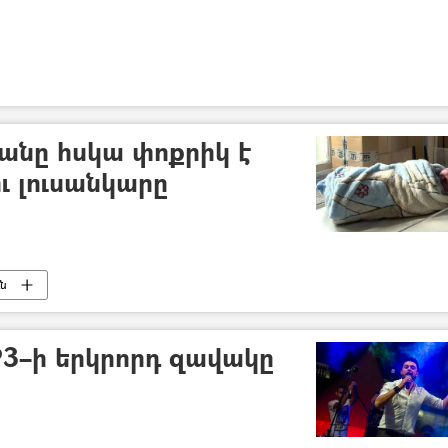
տանը հսկա փոքրիկ է
ու լուսանկարը
ւն
P3–ի երկրորդ զավակը