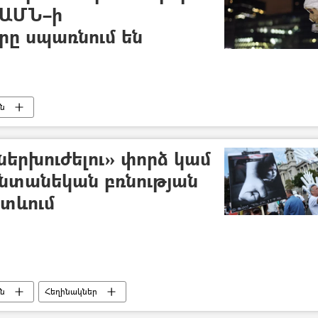
 ԱՄՆ–ի
ը սպառնում են
ւն
ներխուժելու» փորձ կամ
 ընտանեկան բռնության
ետևում
ւն
Հեղինակներ