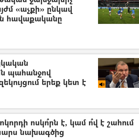
յժմ «աչքի» ընկավ
ն հավաքականը
այկական
ն պահանջով
կույցում երեք կետ է
որդի ոսկո՞րն է, կամ ո՞վ է շահում
-Կարս նախագծից