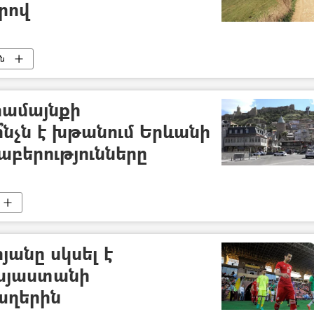
րով
ւն
համայնքի
ի՞նչն է խթանում Երևանի
աբերությունները
անը սկսել է
այաստանի
աղերին