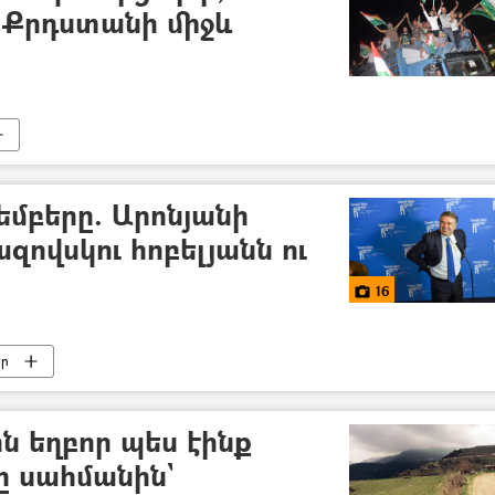
 Քրդստանի միջև
մբերը. Արոնյանի
զովսկու հոբելյանն ու
16
եր
ն եղբոր պես էինք
քը սահմանին`