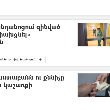
նդանոցում զինված
«փախցնել»
ն
րմենիա» հիվանդանոցում
աստաբանն ու քննիչը
ն կաշառքի