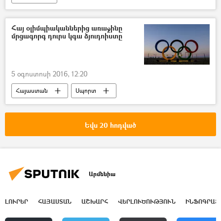
Հայ օլիմպիականներից առաջինը
մրցագորգ դուրս կգա ձյուդոիստը
5 օգոստոսի 2016, 12:20
Հայաստան
Սպորտ
Եվս 20 հոդված
Արմենիա
ԼՈՒՐԵՐ
ՀԱՅԱՍՏԱՆ
ԱՇԽԱՐՀ
ՎԵՐԼՈՒԾՈՒԹՅՈՒՆ
ԻՆՖՈԳՐԱՖ