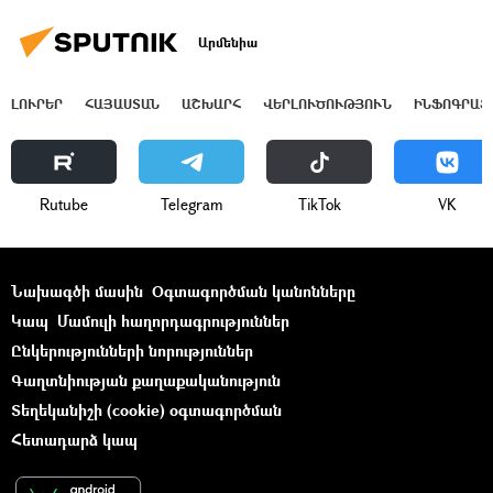
Արմենիա
ԼՈՒՐԵՐ
ՀԱՅԱՍՏԱՆ
ԱՇԽԱՐՀ
ՎԵՐԼՈՒԾՈՒԹՅՈՒՆ
ԻՆՖՈԳՐԱՖ
Rutube
Telegram
ТikТоk
VK
Նախագծի մասին
Օգտագործման կանոնները
Կապ
Մամուլի հաղորդագրություններ
Ընկերությունների նորություններ
Գաղտնիության քաղաքականություն
Տեղեկանիշի (cookie) օգտագործման
Հետադարձ կապ