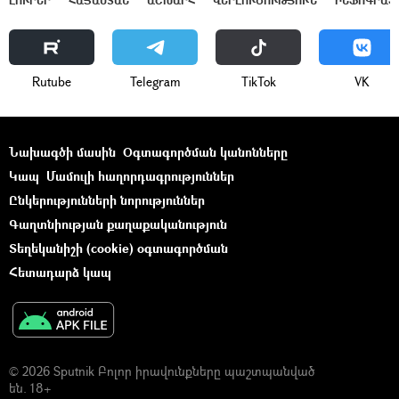
ԼՈՒՐԵՐ
ՀԱՅԱՍՏԱՆ
ԱՇԽԱՐՀ
ՎԵՐԼՈՒԾՈՒԹՅՈՒՆ
ԻՆՖՈԳՐԱՖ
Rutube
Telegram
ТikТоk
VK
Նախագծի մասին
Օգտագործման կանոնները
Կապ
Մամուլի հաղորդագրություններ
Ընկերությունների նորություններ
Գաղտնիության քաղաքականություն
Տեղեկանիշի (cookie) օգտագործման
Հետադարձ կապ
© 2026 Sputnik Բոլոր իրավունքները պաշտպանված
են. 18+