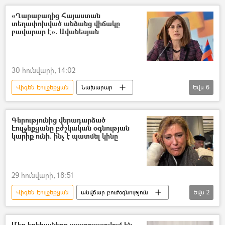
«Ղարաբաղից Հայաստան
տեղափոխված անձանց վիճակը
բավարար է». Ավանեսյան
30 հունվարի, 14:02
Վիգեն Էուլջեքչյան
Նախարար
Եվս
6
Անահիտ Ավանեսյան
Արցախ
հայ
Բռնի տեղահանված
Վագիֆ Խաչատրյան
Գերությունից վերադարձած
Էուլջեքչյանը բժշկական օգնության
Լինդա Էուլջեքչյան
կարիք ունի. ի՞նչ է պատմել կինը
29 հունվարի, 18:51
Վիգեն Էուլջեքչյան
անվճար բուժօգնություն
Եվս
2
Լինդա Էուլջեքչյան
գերի
Մեր երեխաները պատրաստվում են