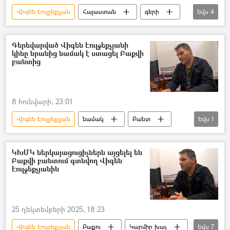
Վիգեն Էուլջեքչյան
Հայաստան
գերի
Եվս
4
Նիկոլ Փաշինյան
Ադրբեջան
Վագիֆ Խաչատրյան
Գևորգ Սուջյան
Գերեվարված Վիգեն Էուլջեքչյանի
կինը նրանից նամակ է ստացել Բաքվի
բանտից
8 հունվարի, 23:01
Վիգեն Էուլջեքչյան
նամակ
Բանտ
Եվս
1
Ադրբեջան
ԿԽՄԿ ներկայացուցիչներն այցելել են
Բաքվի բանտում գտնվող Վիգեն
Էուլջեքչյանին
25 դեկտեմբերի 2025, 18:23
Վիգեն Էուլջեքչյան
Բաքու
Կարմիր խաչ
Եվս
7