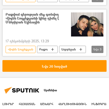
Բանտ
բանտարկյալ
այցելություն
Արցախ
Ադրբեջան
Բաքվում գերության մեջ գտնվող
Վիգեն Էուլջեքչյանի կինը դիմել է
հայ-ադրբեջանական
Մեհրիբան Ալիևային
Ադրբեջանական ագրեսիան Արցախում - 2020
17 դեկտեմբերի 2025, 13:29
Վիգեն Էուլջեքչյան
Բաքու
Ադրբեջան
Եվս
3
գերի
Կին
Մեհրիբան Ալիևա
Եվս 20 հոդված
Արմենիա
ԼՈՒՐԵՐ
ՀԱՅԱՍՏԱՆ
ԱՇԽԱՐՀ
ՎԵՐԼՈՒԾՈՒԹՅՈՒՆ
ԻՆՖՈԳՐԱՖ