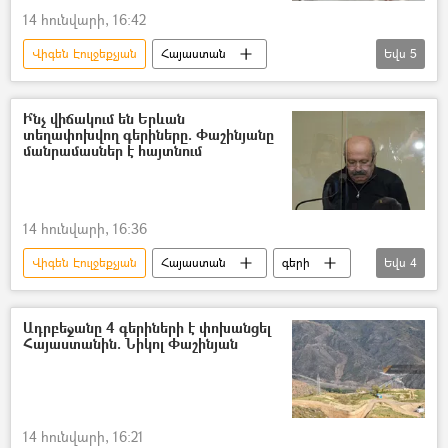
14 հունվարի, 16:42
Վիգեն Էուլջեքչյան
Հայաստան
Եվս
5
ՀՀ ազգային անվտանգության ծառայություն. ԱԱԾ
գերի
Վագիֆ Խաչատրյան
Ի՞նչ վիճակում են Երևան
տեղափոխվող գերիները. Փաշինյանը
Ադրբեջան
Գևորգ Սուջյան
մանրամասներ է հայտնում
14 հունվարի, 16:36
Վիգեն Էուլջեքչյան
Հայաստան
գերի
Եվս
4
Նիկոլ Փաշինյան
Ադրբեջան
Գևորգ Սուջյան
Վագիֆ Խաչատրյան
Ադրբեջանը 4 գերիների է փոխանցել
Հայաստանին. Նիկոլ Փաշինյան
14 հունվարի, 16:21