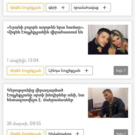
Վիգեն Էուլջեքչյան
գերի
դրամահավաք
«Երանի բոլորն աղոթեն նրա համար».
Վիգեն Էուլջեքչյանին վիրահատում են
1 ապրիլի, 13:04
Վիգեն Էուլջեքչյան
Լինդա Էուլջեքչյան
Եվս
7
վիրահատություն
սիրտ
գերի
Հայ գերիներ, անհետ կորածներ
Արցախ
Գերությունից վերադարձած
Էուլջեքչյանը սրտի խնդիրներ ունի, նա
Ադրբեջան
հայ-ադրբեջանական
հետազոտվելու է. մանրամասներ
28 մարտի, 09:55
Վիգեն Էուլջեքչյան
հիվանդանոց
Եվս
1