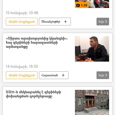
1:29
15 հունվարի, 10:48
Վիգեն Էուլջեքչյան
Տեսանյութեր
Եվս
5
տեսանյութ
Բաքու
գերի
Կին
Երևան
«Սիրտս ուրախությունից կկանգնի».
հայ գերիների հարազատների
արձագանքը
14 հունվարի, 18:55
Վիգեն Էուլջեքչյան
Հայաստան
Եվս
3
Ադրբեջան
գերի
Վագիֆ Խաչատրյան
ԱԱԾ–ն մեկնաբանել է գերիների
փոխանցման գործընթացը