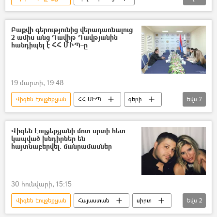
առողջություն
Բաքվի գերությունից վերադառնալուց
2 ամիս անց Դավիթ Դավթյանին
հանդիպել է ՀՀ ՄԻՊ–ը
19 մարտի, 19:48
Վիգեն Էուլջեքչյան
ՀՀ ՄԻՊ
գերի
Եվս
7
Հայ գերիներ, անհետ կորածներ
Բաքու
Ադրբեջան
հայ-ադրբեջանական
Վիգեն Էուլջեքչյանի մոտ սրտի հետ
կապված խնդիրներ են
Անահիտ Մանասյան
Վագիֆ Խաչատրյան
հայտնաբերվել. մանրամասներ
Գևորգ Սուջյան
30 հունվարի, 15:15
Վիգեն Էուլջեքչյան
Հայաստան
սիրտ
Եվս
2
հետազոտություն
Լինդա Էուլջեքչյան