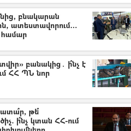
նից, բնակարան
ն, ատեստավորում...
ի համար
տվիր» բանակից․ ի՞նչ է
ւմ ՀՀ ՊՆ նոր
տա՞ր, թե՞
չ. ի՞նչ կտան ՀՀ-ում
փոխումները