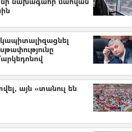
րանի նախագահի մահվան
սին
է կապիտալիզացնել
սթափությունը
Մարկեդոնով
ել, այն «տանուլ են