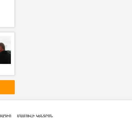
ՌԱԴԻՈ
ՄԱՄՈՒԼԻ ԿԵՆՏՐՈՆ