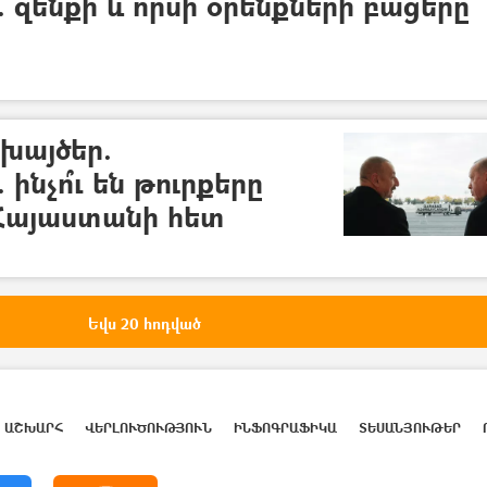
. զենքի և որսի օրենքների բացերը
խայծեր.
ինչո՞ւ են թուրքերը
 Հայաստանի հետ
Եվս 20 հոդված
ԱՇԽԱՐՀ
ՎԵՐԼՈՒԾՈՒԹՅՈՒՆ
ԻՆՖՈԳՐԱՖԻԿԱ
ՏԵՍԱՆՅՈՒԹԵՐ