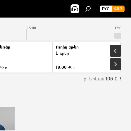
РУС
ՀԱՅ
16:00
17:00
 եթեր
Ուղիղ եթեր
ր
Լուրեր
19:00
46 ր
46 ր
ք. Երևան
106.0