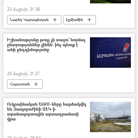
23 մայիսի, 21:36
Նարեկ Կարապետյան
Էջմիածին
Մայր Աթոռ Սուրբ Էջմիածին
քարոզարշավ
Իշխանությունը թույլ չի տալու` նորմալ
ընտրություններ լինեն. ինչ պետք է
անի ընդդիմությունը
23 մայիսի, 21:27
Հայաստան
Ազգային ժողովի ընտրություններ
Իշխանություն
ընդդիմություն
Ուկրաինական ԱԹՍ–ները հարձակվել
են Զապորոժիեի ԱԷԿ-ի
Նիկոլ Փաշինյան
Գագիկ Ծառուկյան
տրանսպորտային արտադրամասի
վրա
Անդրանիկ Թևանյան
23 մայիսի, 20:54