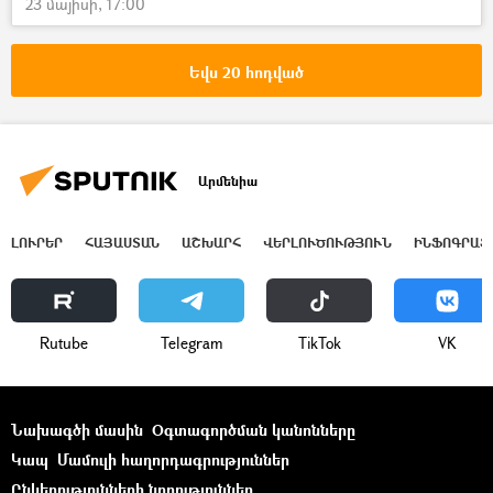
23 մայիսի, 17:00
Եվս 20 հոդված
Արմենիա
ԼՈՒՐԵՐ
ՀԱՅԱՍՏԱՆ
ԱՇԽԱՐՀ
ՎԵՐԼՈՒԾՈՒԹՅՈՒՆ
ԻՆՖՈԳՐԱՖ
Rutube
Telegram
ТikТоk
VK
Նախագծի մասին
Օգտագործման կանոնները
Կապ
Մամուլի հաղորդագրություններ
Ընկերությունների նորություններ