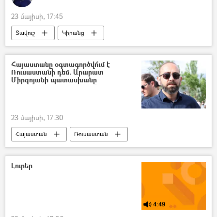
23 մայիսի, 17:45
Տավուշ
Կիրանց
գյուղատնտեսություն
սահմանազատում
Հեղինակներ
Հայաստանը օգտագործվո՞ւմ է
Ռուսաստանի դեմ. Արարատ
Միրզոյանի պատասխանը
23 մայիսի, 17:30
Հայաստան
Ռուսաստան
Արարատ Միրզոյան
Սերգեյ Լավրով
արտահանում
Լուրեր
4:49