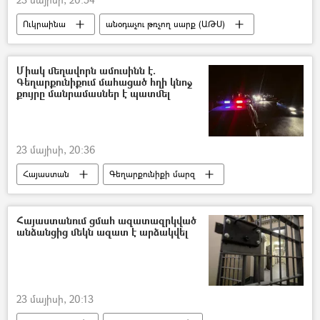
Ուկրաինա
անօդաչու թռչող սարք (ԱԹՍ)
Զապորոժիե
ատոմակայան
ավտոբուս
Միակ մեղավորն ամուսինն է.
Գեղարքունիքում մահացած հղի կնոջ
քույրը մանրամասներ է պատմել
23 մայիսի, 20:36
Հայաստան
Գեղարքունիքի մարզ
հղի
Մահ
ամուսին
Հայաստանում ցմահ ազատազրկված
անձանցից մեկն ազատ է արձակվել
23 մայիսի, 20:13