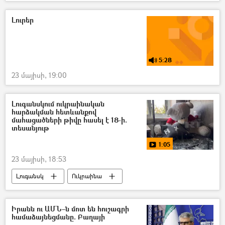
Իրանի Իսլամական Հանրապետություն
Մարկո Ռուբիո
Լուրեր
5:28
23 մայիսի, 19:00
Լուգանսկում ուկրաինական
հարձակման հետևանքով
մահացածների թիվը հասել է 18-ի.
տեսանյութ
1:05
23 մայիսի, 18:53
Լուգանսկ
Ուկրաինա
անօդաչու թռչող սարք (ԱԹՍ)
Զոհ
տեսանյութ
Տեսանյութեր
Իրանն ու ԱՄՆ–ն մոտ են հուշագրի
համաձայնեցմանը. Բաղայի