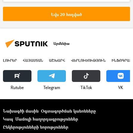
Հայաստան
Հայաստան-Ռուսաստան համագործակցություն
Եվս 20 հոդված
Ալեքսեյ Լիխաչով
«Ռոսատոմ»
Արմենիա
ԼՈՒՐԵՐ
ՀԱՅԱՍՏԱՆ
ԱՇԽԱՐՀ
ՎԵՐԼՈՒԾՈՒԹՅՈՒՆ
ԻՆՖՈԳՐԱՖ
Rutube
Telegram
ТikТоk
VK
Նախագծի մասին
Օգտագործման կանոնները
Կապ
Մամուլի հաղորդագրություններ
Ընկերությունների նորություններ