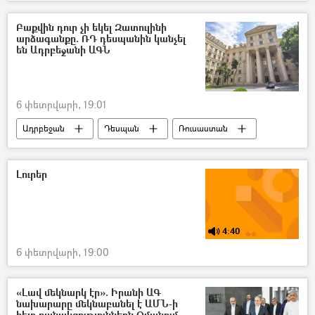
գեղասահորդ
Օլիմպիական խաղեր
Արա Գևորգյան
Կարինա Ակոպովա
Բաքվին դուր չի եկել Զատուլինի
արձագանքը. ՌԴ դեսպանին կանչել
Նիկիտա Ռախմանին
են Ադրբեջանի ԱԳՆ
6 փետրվարի, 19:01
Ադրբեջան
Դեսպան
Ռուսաստան
Բողոքի նոտա
Լազարյան ակումբ
Բաքու
դատ
Լեռնային Ղարաբաղ
Լուրեր
4:40
6 փետրվարի, 19:00
«Լավ մեկնարկ էր». Իրանի ԱԳ
նախարարը մեկնաբանել է ԱՄՆ-ի
հետ բանակցություններն Օմանում