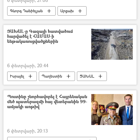
6 փետրվարի, 21:08
Գևորգ Դանիելյան
Արցախ
Ադրբեջան
հայ-ադրբեջանական
Հայ գերիներ, անհետ կորածներ
դատ
ՑԱԽԱԼ-ը Գազայի հատվածում
հարվածել է ՀԱՄԱՍ-ի
ենթակառուցվածքներին
6 փետրվարի, 20:44
Իսրայել
Պաղեստին
ՑԱԽԱԼ
Պուտինը շնորհավորել է Հայրենական
մեծ պատերազմի հայ վետերանին 99-
ամյակի առթիվ
6 փետրվարի, 20:13