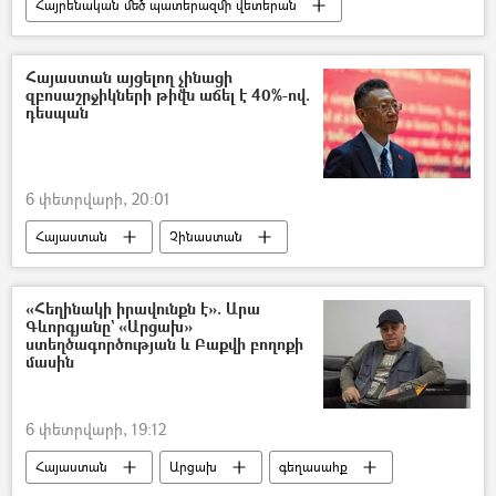
Հայրենական մեծ պատերազմի վետերան
Վլադիմիր Պուտին
հայ
շնորհավորանք
Հայաստան այցելող չինացի
զբոսաշրջիկների թիվն աճել է 40%-ով.
դեսպան
6 փետրվարի, 20:01
Հայաստան
Չինաստան
Լի Սինվեյ
Դեսպան
Զբոսաշրջիկ
Զբոսաշրջություն
«Հեղինակի իրավունքն է». Արա
Գևորգյանը` «Արցախ»
ստեղծագործության և Բաքվի բողոքի
մասին
6 փետրվարի, 19:12
Հայաստան
Արցախ
գեղասահք