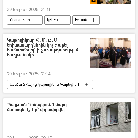
29 հուլիսի 2025, 21:41
Հայաստան
կրկես
Երևան
«Զվարթնոց» օդանավակայան
«Տաշիր Արենա»
Կաթողիկոսը Հ․Մ․Ը․Մ․
երիտասարդներին կոչ է արել
համախմբվել՝ ի շահ արդարության
հաղթանակի
29 հուլիսի 2025, 21:14
Ամենայն Հայոց կաթողիկոս Գարեգին Բ
սկաուտներ
Համահայկական խաղեր
Պայթյուն Դոնեցկում. 1 մարդ
մահացել է, 1-ը՝ վիրավորվել