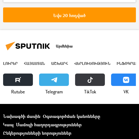
լողավազան
թունավորում
դեռահաս
Եվս 20 հոդված
Արմենիա
ԼՈՒՐԵՐ
ՀԱՅԱՍՏԱՆ
ԱՇԽԱՐՀ
ՎԵՐԼՈՒԾՈՒԹՅՈՒՆ
ԻՆՖՈԳՐԱՖ
Rutube
Telegram
ТikТоk
VK
Նախագծի մասին
Օգտագործման կանոնները
Կապ
Մամուլի հաղորդագրություններ
Ընկերությունների նորություններ