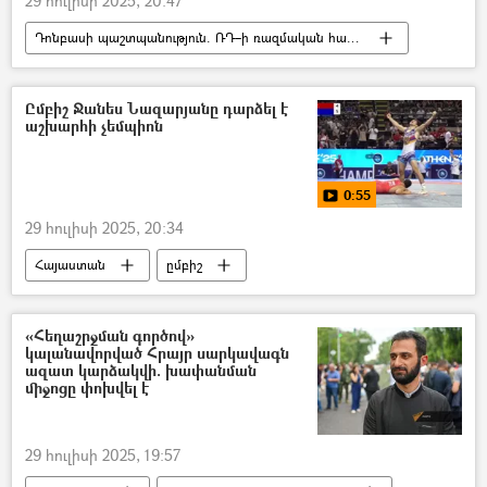
29 հուլիսի 2025, 20:47
Դոնբասի պաշտպանություն. ՌԴ–ի ռազմական հատուկ գործողությունը Ուկրաինայում
Դոնեցկ
պայթյուն
Մահ
Վիրավոր
Ըմբիշ Ջանես Նազարյանը դարձել է
աշխարհի չեմպիոն
0:55
29 հուլիսի 2025, 20:34
Հայաստան
ըմբիշ
Ըմբշամարտի աշխարհի առաջնություն
Սպորտ
տեսանյութ
Տեսանյութեր
«Հեղաշրջման գործով»
կալանավորված Հրայր սարկավագն
ազատ կարձակվի. խափանման
միջոցը փոխվել է
29 հուլիսի 2025, 19:57